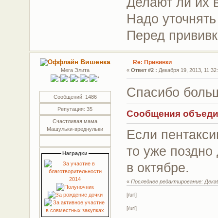
Делают ли их 
Надо уточнять
Перед прививк
Вишенка
Re: Прививки
Мега Элита
«
Ответ #2 :
Декабря 19, 2013, 11:32
Спасибо больш
Сообщений: 1486
Репутация: 35
Сообщения объедине
Счастливая мама
Машульки-вреднульки
Если пентакси
то уже поздно
Наградки
в октябре.
«
Последнее редактирование: Декаб
[/url]
[/url]