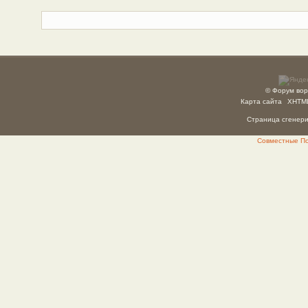
© Форум вор
Карта сайта
XHTM
Страница сгенерир
Совместные Пок