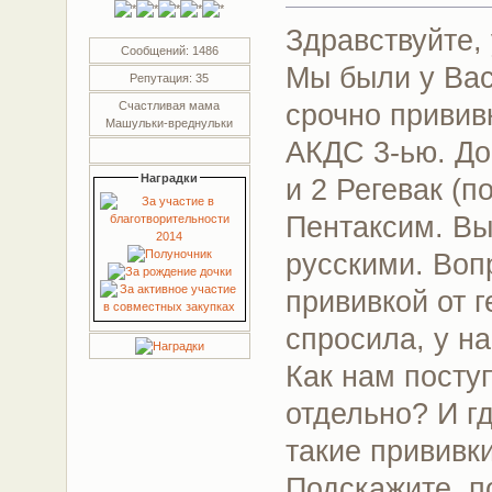
Здравствуйте,
Сообщений: 1486
Мы были у Вас
Репутация: 35
срочно привив
Счастливая мама
Машульки-вреднульки
АКДС 3-ью. До 
Наградки
и 2 Регевак (
Пентаксим. Вы
русскими. Воп
прививкой от 
спросила, у на
Как нам посту
отдельно? И г
такие прививк
Подскажите, п