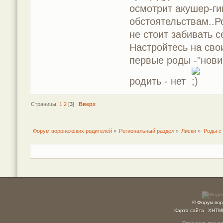
осмотрит акушер-ги
обстоятельствам..Р
не стоит забивать 
Настройтесь на сво
первые роды -"нови
родить - нет
Страницы:
1
2
[
3
]
Вверх
Форум воронежских родителей
»
Региональный раздел
»
Лиски
»
Роды с
© Форум вор
Карта сайта
XHTM