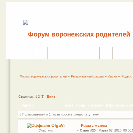
Сайт
Форум
Поиск
Сервисы
Правила
Вход
Регистраци
Форум воронежских родителей
»
Региональный раздел
»
Лиски
»
Роды с
Страницы:
1
2
[
3
]
Вниз
Автор
Тема: Роды с мужем (Прочитано 24
0 Пользователей и 1 Гость просматривают эту тему.
OlgaVi
Роды с мужем
Участник
«
Ответ #20 :
Марта 07, 2016, 00:56: