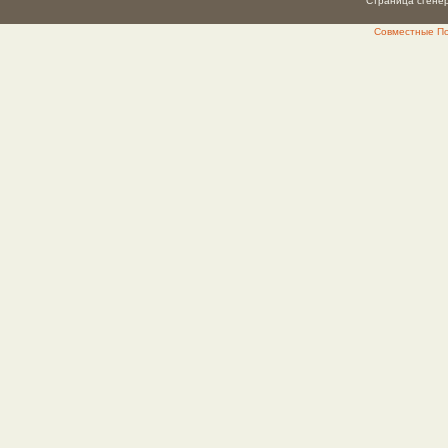
Страница сгенер
Совместные Пок