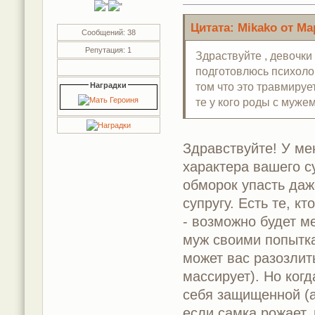
Цитата: Mikako от Мар
Сообщений: 38
Репутация: 1
Здраствуйте , девочки
подготовлюсь психоло
том что это травмируе
Наградки
те у кого роды с муж
Здравствуйте! У ме
характера вашего с
обморок упасть даже
супругу. Есть те, 
- возможно будет м
муж своими попытка
может вас разозлить
массирует). Но ког
себя защищенной (а 
если самка рожает, 