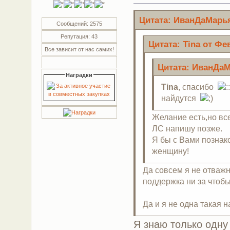
Цитата: ИванДаМарья 
Сообщений: 2575
Репутация: 43
Цитата: Tina от Фев
Все зависит от нас самих!
Цитата: ИванДаМа
Наградки
Tina
, спасибо
найдутся
Желание есть,но всег
ЛС напишу позже.
Я бы с Вами познак
женщину!
Да совсем я не отважн
поддержка ни за чтобы
Да и я не одна такая 
Я знаю только одну 