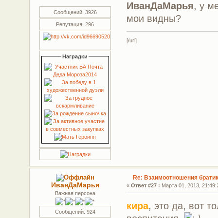
ИванДаМарья
, у 
Сообщений: 3926
мои видны?
Репутация: 296
[/url]
Наградки
Re: Взаимоотношения братик
ИванДаМарья
«
Ответ #27 :
Марта 01, 2013, 21:49:
Важная персона
кира
, это да, вот 
Сообщений: 924