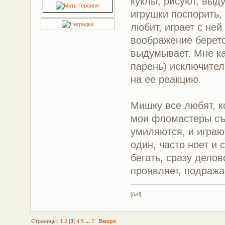
куклы, рисуют, выд
игрушки поспорить,
любит, играет с не
воображение беретс
выдумывает. Мне ка
парень) исключител
на ее реакцию.
Мишку все любят, к
мои фломастеры съе
умиляются, и играют
один, часто ноет и 
бегать, сразу делов
проявляет, подража
[/url]
Страницы:
1
2
[
3
]
4
5
...
7
Вверх