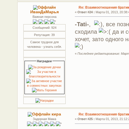
Re: Взаимоотношения братик
ИванДаМарья
«
Ответ #24 :
Марта 01, 2013, 20:38:
Важная персона
-Tati-
,
, все поз
Сообщений: 924
сходила
да и с
Репутация: 39
хочет, зато одного
Самое трудное для
человека - узнать себя.
«
Последнее редактирование: Марта
Наградки
кира
Re: Взаимоотношения братик
Задорная Мама
«
Ответ #25 :
Марта 01, 2013, 21:12: