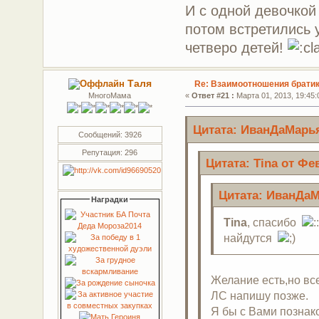
И с одной девочкой
потом встретились 
четверо детей!
Таля
Re: Взаимоотношения братик
МногоМама
«
Ответ #21 :
Марта 01, 2013, 19:45:
Цитата: ИванДаМарья 
Сообщений: 3926
Репутация: 296
Цитата: Tina от Фев
Цитата: ИванДаМа
Наградки
Tina
, спасибо
найдутся
Желание есть,но всег
ЛС напишу позже.
Я бы с Вами познак