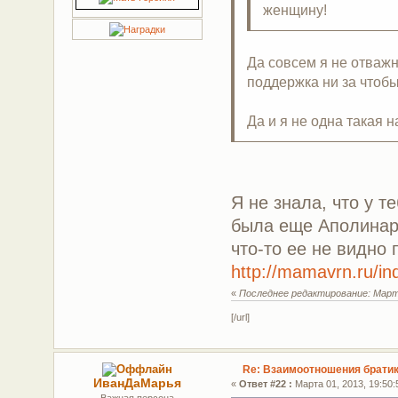
женщину!
Да совсем я не отважн
поддержка ни за чтобы
Да и я не одна такая 
Я не знала, что у т
была еще Аполинари
что-то ее не видно
http://mamavrn.ru/in
«
Последнее редактирование: Марта
[/url]
Re: Взаимоотношения братик
ИванДаМарья
«
Ответ #22 :
Марта 01, 2013, 19:50:
Важная персона