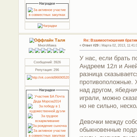
Наградки
Таля
Re: Взаимоотношения братик
МногоМама
«
Ответ #29 :
Марта 02, 2013, 11:41:
У нас, если брать 
Сообщений: 3926
Андреем 12л и Аней
Репутация: 296
разница сказываетс
противоположные. Х
над другом, ябедни
Наградки
играли, можно сказ
но не сильно, неско
Девочки между собой
обыкновенные подру