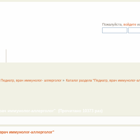
Пожалуйста,
войдите
и
ия
Педиатр, врач иммунолог- аллерголог
»
Каталог раздела "Педиатр, врач иммунолог-ал
врач иммунолог-аллерголог" (Прочитано 10373 раз)
 врач иммунолог-аллерголог"