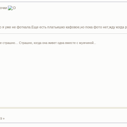
дочки
о я уже не фоткала.Еще есть платьишко кафовое,но пока фото нет,жду когда р
е страшно… Страшно, когда она живет одна вместе с мужчиной...
9 »