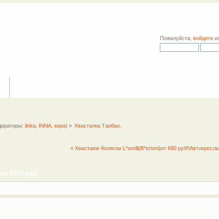
Пожалуйста,
войдите
и
ия
ераторы:
linka
,
INNA
,
кира
) »
Хвасталка Таобао.
« Хвастаем-Коляски L*orelli(B*ertoni)от 680 руб!!Автокресл
но 2267 раз)