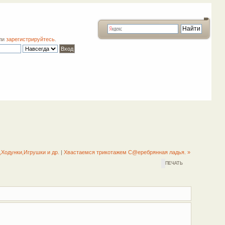
ли
зарегистрируйтесь
.
а,Ходунки,Игрушки и др.
|
Хвастаемся трикотажем С@еребрянная ладья. »
ПЕЧАТЬ