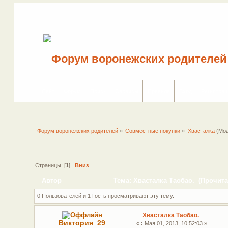
Сайт
Форум
Поиск
Сервисы
Правила
Вход
Регистрац
Форум воронежских родителей
»
Совместные покупки
»
Хвасталка
(Мод
Страницы: [
1
]
Вниз
Автор
Тема: Хвасталка Таобао. (Прочита
0 Пользователей и 1 Гость просматривают эту тему.
Хвасталка Таобао.
Виктория_29
«
:
Мая 01, 2013, 10:52:03 »