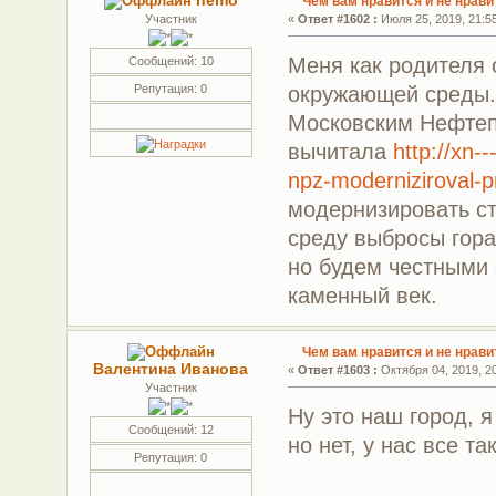
nemo
Чем вам нравится и не нрав
Участник
«
Ответ #1602 :
Июля 25, 2019, 21:55
Меня как родителя 
Сообщений: 10
окружающей среды.
Репутация: 0
Московским Нефтеп
вычитала
http://xn-
npz-moderniziroval-pr
модернизировать с
среду выбросы гора
но будем честными 
каменный век.
Чем вам нравится и не нрав
Валентина Иванова
«
Ответ #1603 :
Октября 04, 2019, 20
Участник
Ну это наш город, я
Сообщений: 12
но нет, у нас все та
Репутация: 0