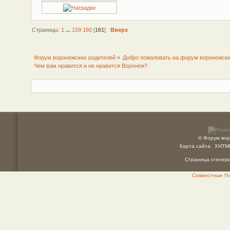
Страницы:
1
...
159
160
[
161
]
Вверх
Форум воронежских родителей
»
Добро пожаловать на форум воронежски
Чем вам нравится и не нравится Воронеж?
© Форум вор
Карта сайта
XHTM
Страница сгенерир
Совместные Пок