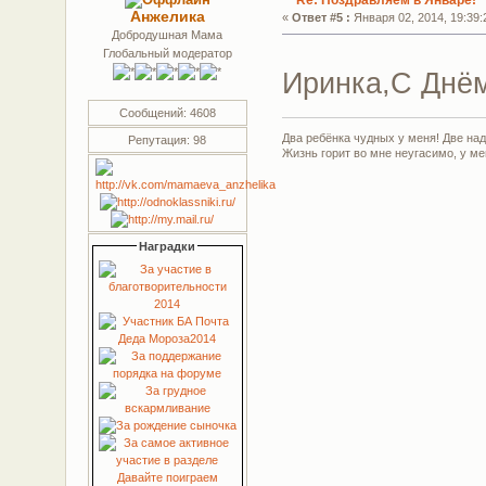
Анжелика
«
Ответ #5 :
Января 02, 2014, 19:39:
Добродушная Мама
Глобальный модератор
Иринка,С Днём
Сообщений: 4608
Двa рeбёнкa чудных у мeня! Двe нaд
Репутация: 98
Жизнь горит во мнe нeугасимо, у м
Наградки