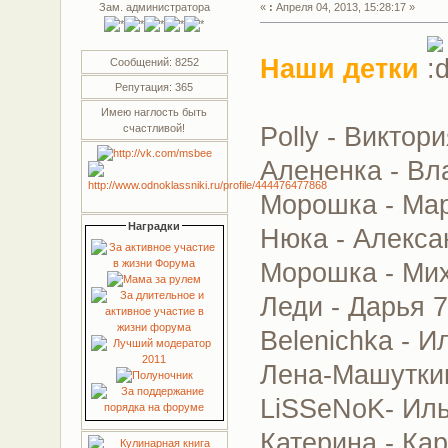
Зам. администратора
«
:
Апреля 04, 2013, 15:28:17 »
Наши детки
Сообщений: 8252
Репутация: 365
Имею наглость быть
Polly - Виктор
счастливой!
Алененка - Вл
Морошка - Мар
Наградки
Нюка - Алекса
Морошка - Мих
Леди - Дарья 
Belenichka - И
Лена-Машутки
LiSSeNoK- Иль
Катерина - Ка