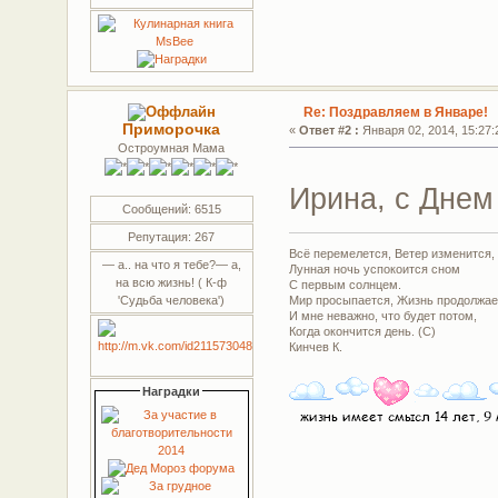
Re: Поздравляем в Январе!
Приморочка
«
Ответ #2 :
Января 02, 2014, 15:27:
Остроумная Мама
Ирина, с Днем
Сообщений: 6515
Репутация: 267
Всё перемелется, Ветер изменится,
— а.. на что я тебе?— а,
Лунная ночь успокоится сном
на всю жизнь! ( К-ф
С первым солнцем.
'Судьба человека')
Мир просыпается, Жизнь продолжае
И мне неважно, что будет потом,
Когда окончится день. (С)
Кинчев К.
Наградки