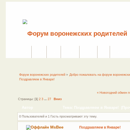
Сайт
Форум
Поиск
Сервисы
Правила
Вход
Регистраци
Форум воронежских родителей
»
Добро пожаловать на форум воронежски
Поздравляем в Январе!
« Новогодний обмен п
Страницы: [
1
]
2
3
...
27
Вниз
Автор
Тема: Поздравляем в Январе! (Проч
0 Пользователей и 1 Гость просматривают эту тему.
MsBee
Поздравляем в Январе!