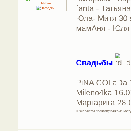
fanta - Татьян
Юла- Митя 30 
мамАня - Юля 
Свадьбы
PiNA COLaDa 1
Mileno4ka 16.0
Маргарита 28.
«
Последнее редактирование: Январ