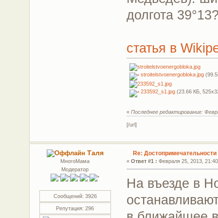
долгота 39°13?
статья в Wikip
stroitelstvoenergobloka.jpg
(99.5
233592_s1.jpg
(23.66 КБ, 525x3
«
Последнее редактирование: Феврал
[/url]
Таля
Re: Достопримечательности
МногоМама
«
Ответ #1 :
Февраля 25, 2013, 21:40
Модератор
На въезде в Н
останавливают
Сообщений: 3926
Репутация: 296
в ближайшее 