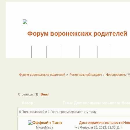
Сайт
Форум
Поиск
Сервисы
Правила
Вход
Регистраци
Форум воронежских родителей
»
Региональный раздел
»
Нововоронеж
(М
Страницы: [
1
]
Вниз
Автор
Тема: Достопримечательности Ново
0 Пользователей и 1 Гость просматривают эту тему.
Таля
Достопримечательности Но
МногоМама
«
:
Февраля 25, 2013, 21:36:11 »