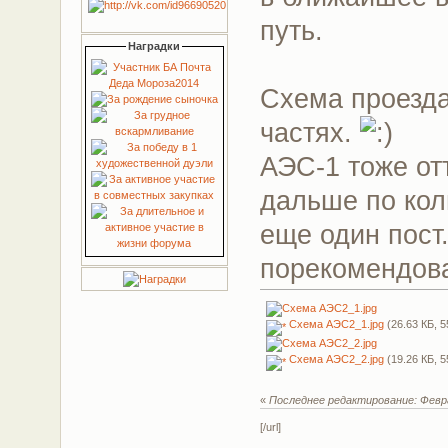
путь.
Наградки
Схема проезда
частях.
АЭС-1 тоже от
дальше по кол
еще один пост.
порекомендова
Схема АЭС2_1.jpg
(26.63 КБ, 5
Схема АЭС2_2.jpg
(19.26 КБ, 5
«
Последнее редактирование: Феврал
[/url]