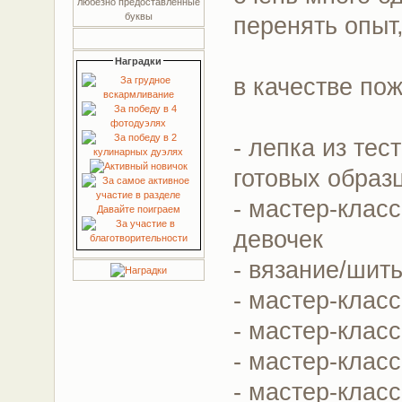
любезно предоставленные
буквы
перенять опыт,
Наградки
в качестве по
- лепка из те
готовых образ
- мастер-клас
девочек
- вязание/шит
- мастер-клас
- мастер-клас
- мастер-клас
- мастер-клас