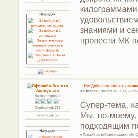
килограммами
Наградки
удовольствие
знаниями и с
провести МК п
Золото
Re: Добро пожаловать на на
Акапулько
«
Ответ #7 :
Ноября 25, 2012, 20:39:
Важная персона
Супер-тема, ка
Сообщений: 718
Мы, по-моему,
Репутация: 53
подходящим п
Наградки
«
Последнее редактирование: Ноября