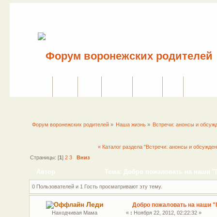
Сайт
Форум
Поиск
Сервисы
Правила
Вход
Регистраци
Форум воронежских родителей
»
Наша жизнь
»
Встречи: анонсы и обсуж
« Каталог раздела "Встречи: анонсы и обсужден
Страницы: [
1
]
2
3
Вниз
Автор
Тема: Добро пожаловать на наши "П
0 Пользователей и 1 Гость просматривают эту тему.
Леди
Добро пожаловать на наши "
Находчивая Мама
«
:
Ноября 22, 2012, 02:22:32 »