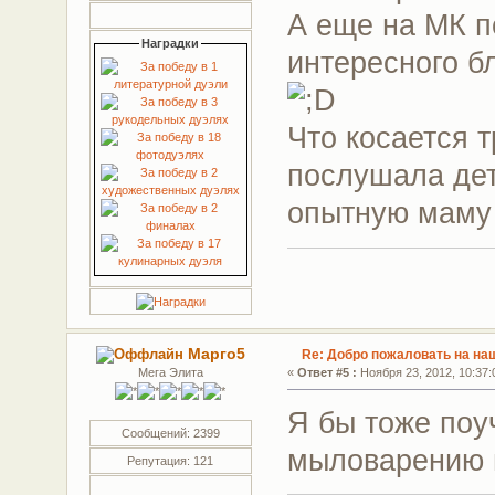
А еще на МК п
Наградки
интересного 
Что косается т
послушала дет
опытную маму 
Марго5
Re: Добро пожаловать на на
Мега Элита
«
Ответ #5 :
Ноября 23, 2012, 10:37:
Я бы тоже поу
Сообщений: 2399
мыловарению и
Репутация: 121