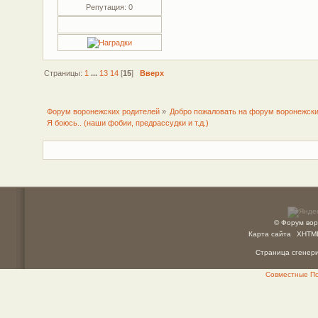
Репутация: 0
Страницы:
1
...
13
14
[
15
]
Вверх
Форум воронежских родителей
»
Добро пожаловать на форум воронежски
Я боюсь.. (наши фобии, предрассудки и т.д.)
© Форум вор
Карта сайта
XHTM
Страница сгенерир
Совместные Пок