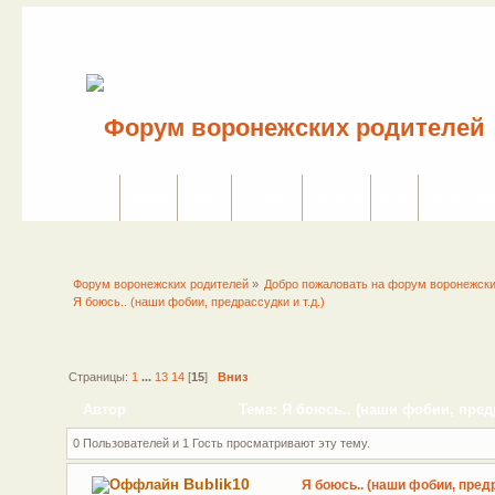
Сайт
Форум
Поиск
Сервисы
Правила
Вход
Регистраци
Форум воронежских родителей
»
Добро пожаловать на форум воронежски
Я боюсь.. (наши фобии, предрассудки и т.д.)
Страницы:
1
...
13
14
[
15
]
Вниз
Автор
Тема: Я боюсь.. (наши фобии, предр
0 Пользователей и 1 Гость просматривают эту тему.
Bublik10
Я боюсь.. (наши фобии, предр