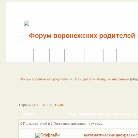
Сайт
Форум
Поиск
Сервисы
Правила
Вход
Регистраци
Форум воронежских родителей
»
Все о детях
»
Младшие школьники
(Мод
Страницы:
1
...
6
7
[
8
]
Вниз
Автор
Тема: Математические раскраски с
0 Пользователей и 1 Гость просматривают эту тему.
Математические раскраски 