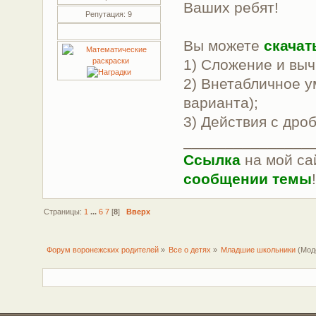
Ваших ребят!
Репутация: 9
Вы можете
скачат
1) Сложение и выч
2) Внетабличное у
варианта);
3) Действия с дроб
_______________
Ссылка
на мой са
сообщении темы
Страницы:
1
...
6
7
[
8
]
Вверх
Форум воронежских родителей
»
Все о детях
»
Младшие школьники
(Мод