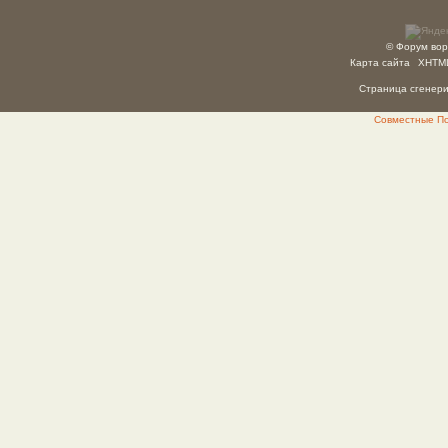
© Форум вор
Карта сайта
XHTM
Страница сгенерир
Совместные Пок