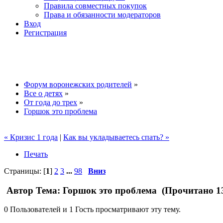
Правила совместных покупок
Права и обязанности модераторов
Вход
Регистрация
Форум воронежских родителей
»
Все о детях
»
От года до трех
»
Горшок это проблема
« Кризис 1 года
|
Как вы укладываетесь спать? »
Печать
Страницы: [
1
]
2
3
...
98
Вниз
Автор
Тема: Горшок это проблема (Прочитано 13
0 Пользователей и 1 Гость просматривают эту тему.