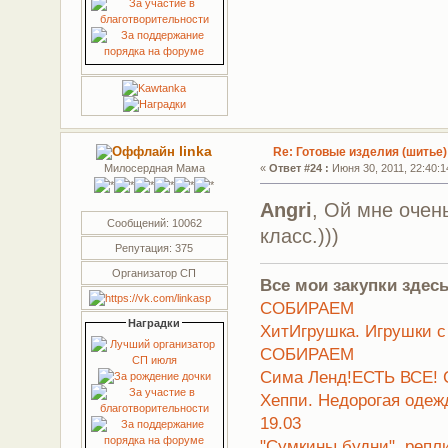
linka
Re: Готовые изделия (шитье)
Милосердная Мама
«
Ответ #24 :
Июня 30, 2011, 22:40:1
Angri
, Ой мне очен
Сообщений: 10062
класс.)))
Репутация: 375
Организатор СП
Все мои закупки здесь
СОБИРАЕМ
Наградки
ХитИгрушка. Игрушки с
СОБИРАЕМ
Сима Ленд!ЕСТЬ ВСЕ! 
Хеппи. Недорогая оде
19.03
"Сумкины будни". репл