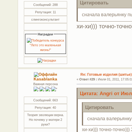
Цитировать
Сообщений: 288
Репутация: 11
сначала валерьянку п
слингоконсультант
хи-хи))) точно-точн
Наградки
Re: Готовые изделия (шитье)
Kasablanka
«
Ответ #29 :
Июля 01, 2011, 17:05:0
Важная персона
Цитата: Angri от Июля
Сообщений: 663
Цитировать
Репутация: 40
Теория эволюции верна.
сначала валерьянку
Но почему у матери 2
руки?
хи-хи))) точно-точно))