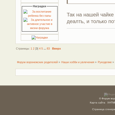
Наградки
Так на нашей чайке
деалть, и только п
Страницы:
1
2
[
3
]
4
5
...
83
Вверх
Форум воронежских родителей
»
Наши хобби и увлечения
»
Рукоделие
»
© Форум вор
Карта сайта
XHTM
Страница сгенерир