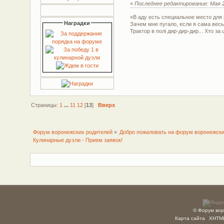
«
Последнее редактирование: Мая 23
«В аду есть специальное место дл
Наградки
Зачем мне пугало, если я сама весь
Трактор в полі дир-дир-дир... Хто за 
Страницы:
1
...
11
12
[
13
]
Вверх
Форум воронежских родителей
»
Добро пожаловать на форум воронежски
Кулинарные дуэли - Прием заявок!
© Форум вор
Карта сайта
XHTM