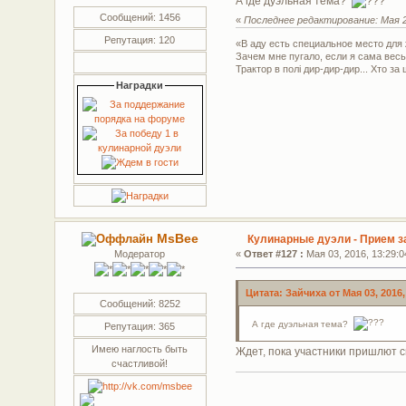
А где дуэльная тема?
Сообщений: 1456
«
Последнее редактирование: Мая 23
Репутация: 120
«В аду есть специальное место дл
Зачем мне пугало, если я сама весь
Трактор в полі дир-дир-дир... Хто за 
Наградки
MsBee
Кулинарные дуэли - Прием з
Модератор
«
Ответ #127 :
Мая 03, 2016, 13:29:0
Цитата: Зайчиха от Мая 03, 2016,
Сообщений: 8252
А где дуэльная тема?
Репутация: 365
Имею наглость быть
Ждет, пока участники пришлют 
счастливой!