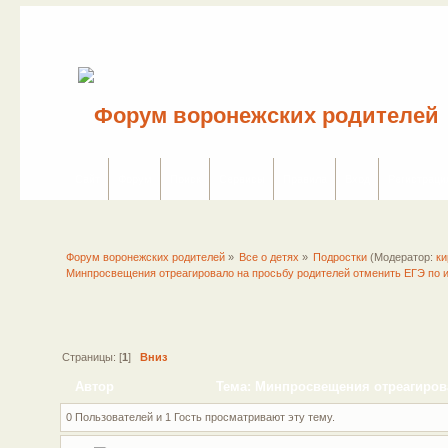
Сайт
Форум
Поиск
Сервисы
Правила
Вход
Регистраци
Форум воронежских родителей
»
Все о детях
»
Подростки
(Модератор:
ки
Минпросвещения отреагировало на просьбу родителей отменить ЕГЭ по 
Страницы: [
1
]
Вниз
Автор
Тема: Минпросвещения отреагирова
(Прочитано 7480 раз)
0 Пользователей и 1 Гость просматривают эту тему.