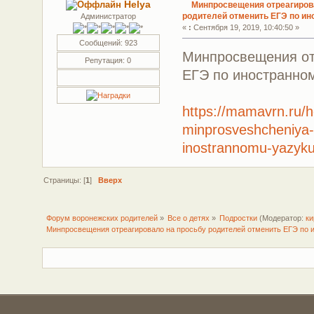
Helya
Минпросвещения отреагиров
родителей отменить ЕГЭ по и
Администратор
«
:
Сентября 19, 2019, 10:40:50 »
Сообщений: 923
Минпросвещения от
Репутация: 0
ЕГЭ по иностранно
https://mamavrn.ru/
minprosveshcheniya-o
inostrannomu-yazyk
Страницы: [
1
]
Вверх
Форум воронежских родителей
»
Все о детях
»
Подростки
(Модератор:
ки
Минпросвещения отреагировало на просьбу родителей отменить ЕГЭ по 