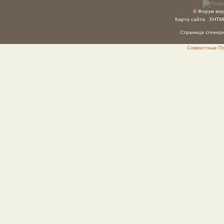
© Форум вор
Карта сайта
XHTM
Страница сгенерир
Совместные Пок