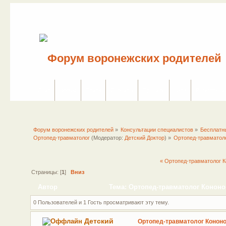
Сайт
Форум
Поиск
Сервисы
Правила
Вход
Регистраци
Форум воронежских родителей
»
Консультации специалистов
»
Бесплатн
Ортопед-травматолог
(Модератор:
Детский Доктор
) »
Ортопед-травматол
« Ортопед-травматолог 
Страницы: [
1
]
Вниз
Автор
Тема: Ортопед-травматолог Кононо
0 Пользователей и 1 Гость просматривают эту тему.
Детский
Ортопед-травматолог Конон