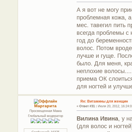
А я вот не могу пр
проблемная кожа, а
мес. тавегил пить 
всегда проблемы с 
год до беременност
волос. Потом вроде
лучше и гуще. Посл
было. Для меня, кр
неплохие волосы....
приема ОК слоиться
для ногтей и улучш
Re: Витамины для женщин
Маргарита
«
Ответ #31 :
Июля 20, 2012, 16:24:0
Просвещенная Мама
Глобальный модератор
Вилина Ивина
, у 
(для волос и ногтей
Сообщений: 16375