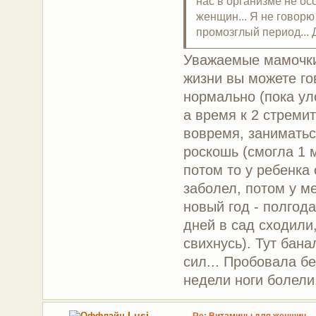
нас в организме не осо
женщин... Я не говорю
промозглый период... 
Уважаемые мамочки
жизни вы можете го
нормально (пока ул
а время к 2 стремитс
вовремя, заниматьс
роскошь (смогла 1 
потом то у ребенка 
заболел, потом у ме
новый год - полгода
дней в сад сходили
свихнусь). Тут бана
сил... Пробовала бе
недели ноги болели.
Lusi
Re: Витамины для женщин