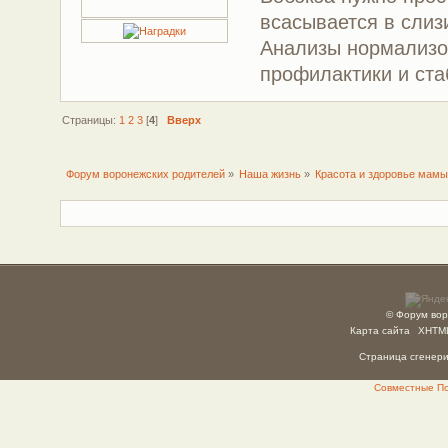
всасывается в слиз
Анализы нормализо
профилактики и ста
Страницы:
1
2
3
[
4
]
Вверх
Форум воронежских родителей
»
Наша жизнь
»
Красота и здоровье мам
© Форум вор
Карта сайта
XHTM
Страница сгенерир
Совместные Пок