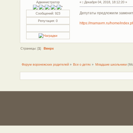
Администратор
«
:
Декабря 04, 2018, 18:12:20 »
Депутаты предложили заменит
Сообщений: 923
Репутация: 0
https://mamavrn.ru/home/index.ph
Страницы: [
1
]
Вверх
Форум воронежских родителей
»
Все о детях
»
Младшие школьники
(Мо