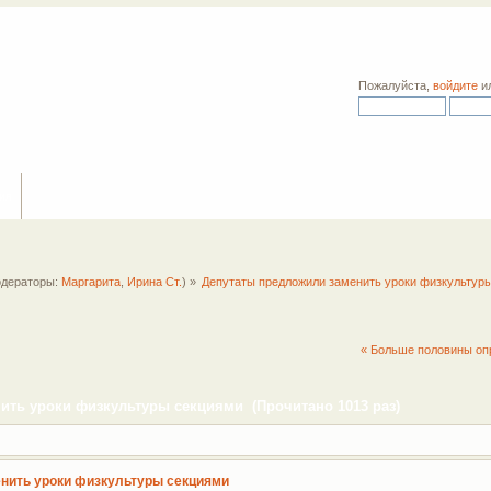
Пожалуйста,
войдите
и
ия
дераторы:
Маргарита
,
Ирина Ст.
) »
Депутаты предложили заменить уроки физкультур
« Больше половины оп
ить уроки физкультуры секциями (Прочитано 1013 раз)
нить уроки физкультуры секциями