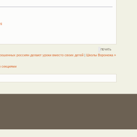
mi
ПЕЧАТЬ
рошенных россиян делают уроки вместо своих детей
|
Школы Воронежа »
ы секциями