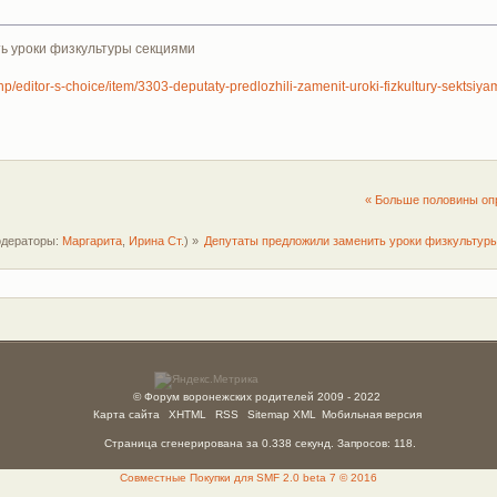
ь уроки физкультуры секциями
p/editor-s-choice/item/3303-deputaty-predlozhili-zamenit-uroki-fizkultury-sektsiya
« Больше половины оп
дераторы:
Маргарита
,
Ирина Ст.
) »
Депутаты предложили заменить уроки физкультур
© Форум воронежских родителей 2009 - 2022
Карта сайта
XHTML
RSS
Sitemap XML
Мобильная версия
Страница сгенерирована за 0.338 секунд. Запросов: 118.
Совместные Покупки для SMF 2.0 beta 7 © 2016