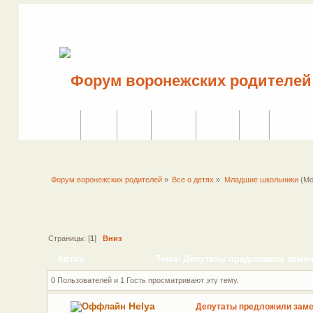
Сайт
Форум
Поиск
Сервисы
Правила
Вход
Регистрац
Форум воронежских родителей
»
Все о детях
»
Младшие школьники
(Мо
Страницы: [
1
]
Вниз
Автор
Тема: Депутаты предложили замен
0 Пользователей и 1 Гость просматривают эту тему.
Helya
Депутаты предложили заме