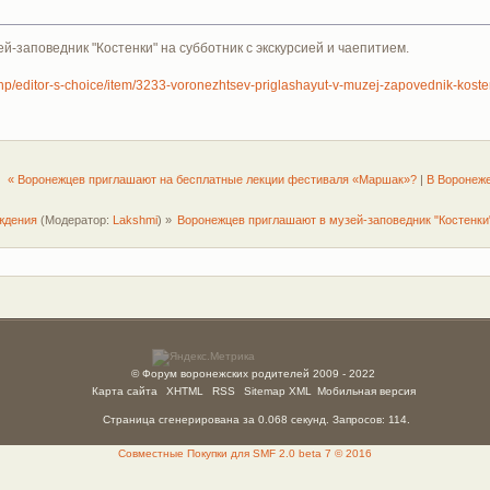
-заповедник "Костенки" на субботник с экскурсией и чаепитием.
hp/editor-s-choice/item/3233-voronezhtsev-priglashayut-v-muzej-zapovednik-kosten
« Воронежцев приглашают на бесплатные лекции фестиваля «Маршак»?
|
В Воронеже
ждения
(Модератор:
Lakshmi
) »
Воронежцев приглашают в музей-заповедник "Костенки"
© Форум воронежских родителей 2009 - 2022
Карта сайта
XHTML
RSS
Sitemap XML
Мобильная версия
Страница сгенерирована за 0.068 секунд. Запросов: 114.
Совместные Покупки для SMF 2.0 beta 7 © 2016