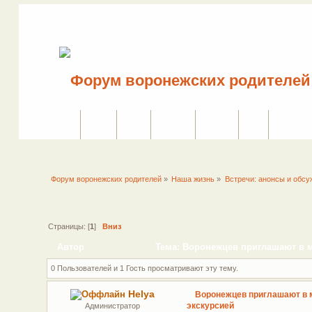
Сайт
Форум
Поиск
Сервисы
Правила
Вход
Регистрац
Форум воронежских родителей
»
Наша жизнь
»
Встречи: анонсы и обсу
Страницы: [
1
]
Вниз
Автор
Тема: Воронежцев приглашают в му
0 Пользователей и 1 Гость просматривают эту тему.
Helya
Воронежцев приглашают в м
экскурсией
Администратор