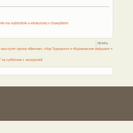
ki-na-subbotnik-s-ekskursiej-i-chaepitiem
ПЕЧАТЬ
 выступят группа «Винтаж», «Хор Турецкого» и «Бурановские бабушки» »
 на субботник с экскурсией