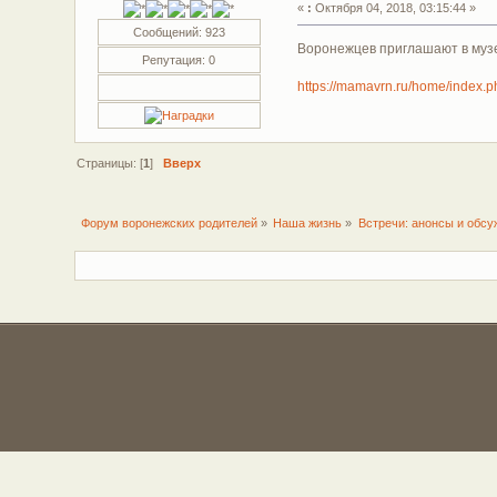
«
:
Октября 04, 2018, 03:15:44 »
Сообщений: 923
Воронежцев приглашают в музей
Репутация: 0
https://mamavrn.ru/home/index.p
Страницы: [
1
]
Вверх
Форум воронежских родителей
»
Наша жизнь
»
Встречи: анонсы и обсу