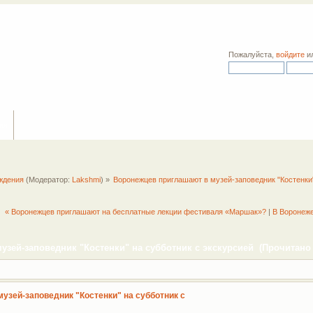
Пожалуйста,
войдите
и
ия
ждения
(Модератор:
Lakshmi
) »
Воронежцев приглашают в музей-заповедник "Костенки"
« Воронежцев приглашают на бесплатные лекции фестиваля «Маршак»?
|
В Воронеже
зей-заповедник "Костенки" на субботник с экскурсией (Прочитано 
узей-заповедник "Костенки" на субботник с