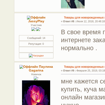
Товары для новорожденных г
JassyPlay
«
Ответ #8 :
Июля 12, 2018, 20:48:18
Участник
В свое время 
интернете зак
Сообщений: 14
Репутация: 0
нормально .
Паулина
Товары для новорожденных г
Gagarina
«
Ответ #9 :
Февраля 25, 2019, 03:18
Новичок
мне кажется с
купить, куча м
онлайн магази