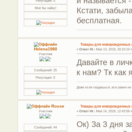
и называется 
Репутация: 0
Кстати, забыла
Мне бы чайку!
бесплатная.
Товары для новорожденных г
Helena1980
«
Ответ #5 :
Мая 13, 2018, 20:10:10 
Участник
Давайте в лич
к нам? Тк как
Сообщений: 25
Репутация: 0
Даже если сердишься, все равно н
Rouse
Товары для новорожденных г
Участник
«
Ответ #6 :
Мая 14, 2018, 12:43:58 
Ок) За 3 дня 
Сообщений: 44