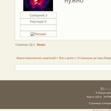
нужно
Сообщений: 3
Репутация: 0
Страницы: [
1
]
2
Вверх
Форум воронежских родителей
»
Все о детях
»
О малышах до года
(Моде
© Форум вор
Карта сайта
XHTM
Страница сгенерир
Совместные Пок