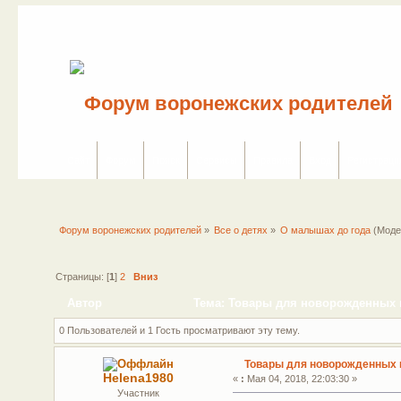
Сайт
Форум
Поиск
Сервисы
Правила
Вход
Регистраци
Форум воронежских родителей
»
Все о детях
»
О малышах до года
(Моде
Страницы: [
1
]
2
Вниз
Автор
Тема: Товары для новорожденных гд
0 Пользователей и 1 Гость просматривают эту тему.
Товары для новорожденных г
Helena1980
«
:
Мая 04, 2018, 22:03:30 »
Участник