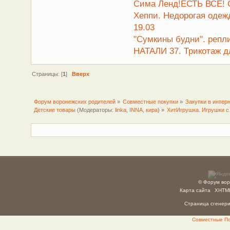
Сима Ленд!ЕСТЬ ВСЕ! 
Хеппи. Недорогая оде
19.03
"Сумкины будни". репл
НАТАЛИ 37. Трикотаж д
Страницы: [
1
]
Вверх
Форум воронежских родителей
»
Совместные покупки
»
Закупки в интер
Детские товары
(Модераторы:
linka
,
INNA
,
кира
) »
ХитИгрушка. Игрушки 
© Форум вор
Карта сайта
XHTM
Страница сгенерир
Совместные Пок