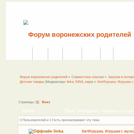
Сайт
Форум
Поиск
Сервисы
Правила
Вход
Регистраци
Форум воронежских родителей
»
Совместные покупки
»
Закупки в интер
Детские товары
(Модераторы:
linka
,
INNA
,
кира
) »
ХитИгрушка. Игрушки 
Страницы: [
1
]
Вниз
Автор
Тема: ХитИгрушка. Игрушки с мул
(Прочитано 19534 раз)
0 Пользователей и 1 Гость просматривают эту тему.
linka
ХитИгрушка. Игрушки с муль