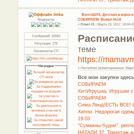
linka
ВолгоШУЗ. Детская и взросла
СОБИРАЕМ. Выкуп №18
Модератор
«
Ответ #1 :
Марта 15, 2017, 16:04:4
Расписани
Сообщений: 10062
Репутация: 375
теме
Организатор СП
https://mamavrn
Наградки
«
Последнее редактирование: Марта 
Все мои закупки здесь
СОБИРАЕМ
ХитИгрушка. Игрушки с
СОБИРАЕМ
Сима Ленд!ЕСТЬ ВСЕ! 
Хеппи. Недорогая оде
19.03
"Сумкины будни". репл
НАТАЛИ 37. Трикотаж д