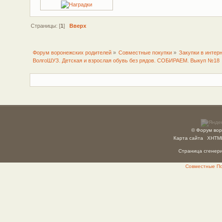
Страницы: [
1
]
Вверх
Форум воронежских родителей
»
Совместные покупки
»
Закупки в интер
ВолгоШУЗ. Детская и взрослая обувь без рядов. СОБИРАЕМ. Выкуп №18
© Форум вор
Карта сайта
XHTM
Страница сгенерир
Совместные Пок