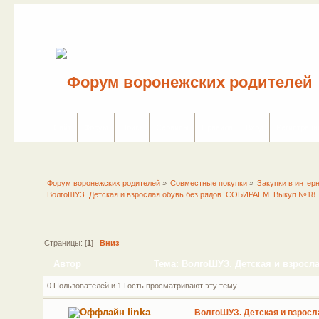
Сайт
Форум
Поиск
Сервисы
Правила
Вход
Регистраци
Форум воронежских родителей
»
Совместные покупки
»
Закупки в интер
ВолгоШУЗ. Детская и взрослая обувь без рядов. СОБИРАЕМ. Выкуп №18
Страницы: [
1
]
Вниз
Автор
Тема: ВолгоШУЗ. Детская и взросл
0 Пользователей и 1 Гость просматривают эту тему.
linka
ВолгоШУЗ. Детская и взросла