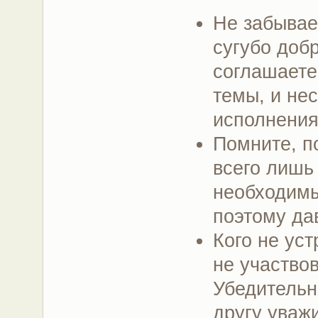
Не забываем
сугубо доб
соглашаете
темы, и нес
исполнения
Помните, по
всего лишь
необходимы
поэтому дав
Кого не ус
не участвов
Убедительн
другу уваж