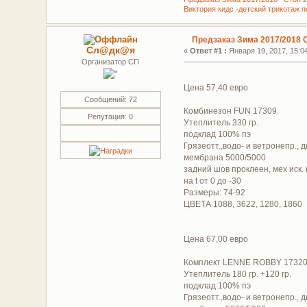
Виктория кидс -детский трикотаж 
Предзаказ Зима 2017/2018 
Сл@дк@я
«
Ответ #1 :
Января 19, 2017, 15:04
Организатор СП
Цена 57,40 евро
Сообщений: 72
Комбинезон FUN 17309
Репутация: 0
Утеплитель 330 гр.
подклад 100% пэ
Грязеотт.,водо- и ветронепр.
мембрана 5000/5000
задний шов проклеен, мех иск.
на t от 0 до -30
Размеры: 74-92
ЦВЕТА 1088, 3622, 1280, 1860
Цена 67,00 евро
Комплект LENNE ROBBY 1732
Утеплитель 180 гр. +120 гр.
подклад 100% пэ
Грязеотт.,водо- и ветронепр.