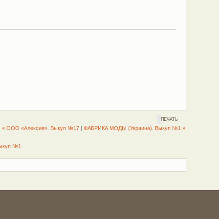
ПЕЧАТЬ
« ООО «Алексия». Выкуп №17
|
ФАБРИКА МОДЫ (Украина). Выкуп №1 »
Выкуп №1