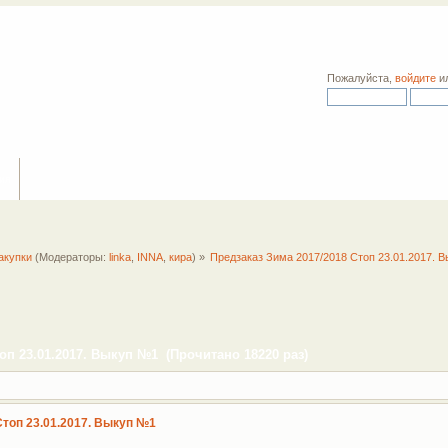
Пожалуйста,
войдите
и
ия
акупки
(Модераторы:
linka
,
INNA
,
кира
) »
Предзаказ Зима 2017/2018 Стоп 23.01.2017. 
оп 23.01.2017. Выкуп №1 (Прочитано 18220 раз)
Стоп 23.01.2017. Выкуп №1