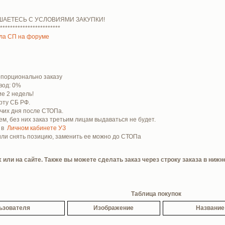
ШАЕТЕСЬ С УСЛОВИЯМИ ЗАКУПКИ!
************************
ла СП на форуме
ропорционально заказу
вод: 0%
е 2 недель!
рту СБ РФ.
очих дня после СТОПа.
м, без них заказ третьим лицам выдаваться не будет.
е в
Личном кабинете УЗ
 или снять позицию, заменить ее можно до СТОПа
или на сайте. Также вы можете сделать заказ через строку заказа в нижн
Таблица покупок
ьзователя
Изображение
Название