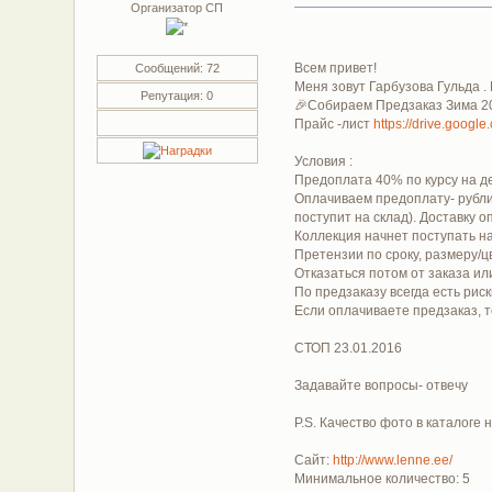
Организатор СП
Всем привет!
Сообщений: 72
Меня зовут Гарбузова Гульда .
Репутация: 0
🎉Собираем Предзаказ Зима 2
Прайс -лист
https://drive.goog
Условия :
Предоплата 40% по курсу на де
Оплачиваем предоплату- рубли 
поступит на склад). Доставку 
Коллекция начнет поступать на
Претензии по сроку, размеру
Отказаться потом от заказа и
По предзаказу всегда есть рис
Если оплачиваете предзаказ, т
СТОП 23.01.2016
Задавайте вопросы- отвечу
P.S. Качество фото в каталоге н
Сайт:
http://www.lenne.ee/
Минимальное количество: 5