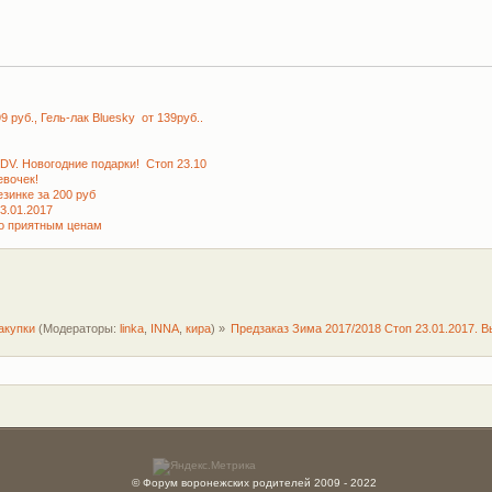
руб., Гель-лак Bluesky от 139руб..
KDV. Новогодние подарки! Стоп 23.10
вочек!
зинке за 200 руб
3.01.2017
по приятным ценам
акупки
(Модераторы:
linka
,
INNA
,
кира
) »
Предзаказ Зима 2017/2018 Стоп 23.01.2017. 
© Форум воронежских родителей 2009 - 2022