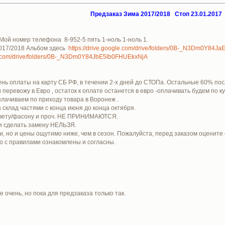
Предзаказ Зима 2017/2018 Стоп 23.01.2017
 Мой номер телефона 8-952-5 пять 1-ноль 1-ноль 1.
017/2018 Альбом здесь
https://drive.google.com/drive/folders/0B-_N3Dm0Y84
le.com/drive/folders/0B-_N3Dm0Y84JbE5lb0FHUEkxNjA
нь оплаты на карту СБ РФ, в течении 2-х дней до СТОПа. Остальные 60% посл
перевожу в Евро , остаток к оплате останется в евро -оплачивать будем по к
оплачиваем по приходу товара в Воронеж .
 склад частями с конца июня до конца октября.
/цвету/фасону и проч. НЕ ПРИНИМАЮТСЯ.
ли сделать замену НЕЛЬЗЯ.
ки, но и цены ощутимо ниже, чем в сезон. Пожалуйста, перед заказом оцените
о с правилами ознакомлены и согласны.
е очень, но пока для предзаказа только так.