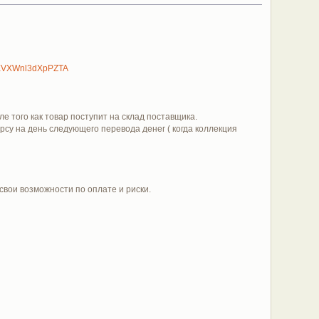
JaEVXWnl3dXpPZTA
е того как товар поступит на склад поставщика.
урсу на день следующего перевода денег ( когда коллекция
 свои возможности по оплате и риски.