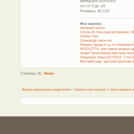
мембрана 5000/5000
на t от 0 до -20
Размеры: 92-134
Мои закупки:
Империя пальто
Оптом 26 Конструктор Банчемс 399 
Глобал-Текс
Сковорода гриль-газ
Яшкино, бонди и т.д. от компании 
PICOLETTO- для самых модных де
Акция! Трикотажная простынь на ре
Предзаказ Зима 2017/2018 Стоп 2
Виктория кидс -детский трикотаж 
Страницы: [
1
]
Вверх
Форум воронежских родителей
»
Совместные покупки
»
Иностранные з