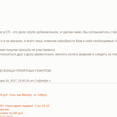
е в СП - это дело сугубо добровольное, и сделав заказ, Вы соглашаетесь с п
то я не магазин, я всего лишь помогаю приобрести Вам и себе необходимые т
вия покупки просьба не участвовать!
носиться друг к другу уважительно, вносить оплату вовремя и следить за те
 КОНЦА! ПРИЯТНЫХ ПОКУПОК!
аря 19, 2017, 15:00:26 от Сл@дк@я
»
руб., Гель-лак Bluesky от 139руб..
KDV. Новогодние подарки! Стоп 23.10
вочек!
зинке за 200 руб
3.01.2017