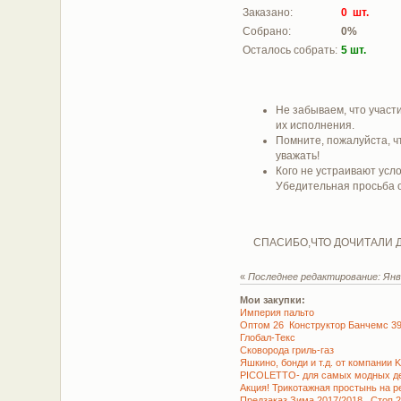
Заказано:
0 шт.
Собрано:
0%
Осталось собрать:
5 шт.
Не забываем, что участи
их исполнения.
Помните, пожалуйста, ч
уважать!
Кого не устраивают усло
Убедительная просьба от
СПАСИБО,ЧТО ДОЧИТАЛИ ДО
«
Последнее редактирование: Янв
Мои закупки:
Империя пальто
Оптом 26 Конструктор Банчемс 399 
Глобал-Текс
Сковорода гриль-газ
Яшкино, бонди и т.д. от компании 
PICOLETTO- для самых модных де
Акция! Трикотажная простынь на ре
Предзаказ Зима 2017/2018 Стоп 2