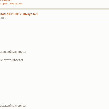
по приятным ценам
Стоп 23.01.2017. Выкуп №1
:34 »
, дышащий материал
 не отстегивается
0
, дышащий материал