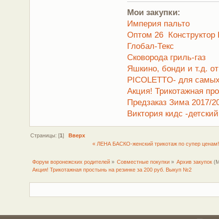
Мои закупки:
Империя пальто
Оптом 26 Конструктор Б
Глобал-Текс
Сковорода гриль-газ
Яшкино, бонди и т.д. о
PICOLETTO- для самых
Акция! Трикотажная про
Предзаказ Зима 2017/2
Виктория кидс -детски
Страницы: [
1
]
Вверх
« ЛЕНА БАСКО-женский трикотаж по супер цена
Форум воронежских родителей
»
Совместные покупки
»
Архив закупок
(М
Акция! Трикотажная простынь на резинке за 200 руб. Выкуп №2