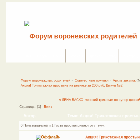
Сайт
Форум
Поиск
Сервисы
Правила
Вход
Регистраци
Форум воронежских родителей
»
Совместные покупки
»
Архив закупок
(М
Акция! Трикотажная простынь на резинке за 200 руб. Выкуп №2
« ЛЕНА БАСКО-женский трикотаж по супер цена
Страницы: [
1
]
Вниз
Автор
Тема: Акция! Трикотажная простынь
0 Пользователей и 1 Гость просматривают эту тему.
Акция! Трикотажная простынь