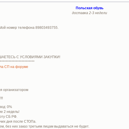
Польская обувь
доставка 2-3 недели
 Мой номер телефона 89803493755.
ШАЕТЕСЬ С УСЛОВИЯМИ ЗАКУПКИ!
************************
ла СП на форуме
ся организатором
!!
вод: 0%
е 2 недель!
рту СБ РФ.
очих дня после СТОПа.
м, без них заказ третьим лицам выдаваться не будет.