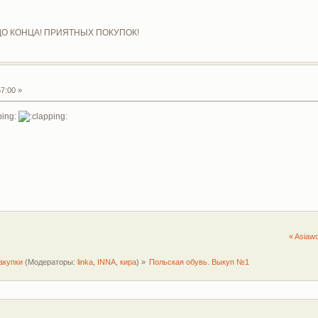
 КОНЦА! ПРИЯТНЫХ ПОКУПОК!
7:00 »
« Asiaw
акупки
(Модераторы:
linka
,
INNA
,
кира
) »
Польская обувь. Выкуп №1