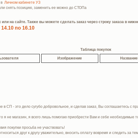
е в
Личном кабинете УЗ
 или снять позицию, заменить ее можно до СТОПа
или на сайте. Также вы можете сделать заказ через строку заказа в нижн
14.10 по 16.10
Таблица покупок
ьзователя
Изображение
Название
е в СП - это дело сугубо добровольное, и сделав заказ, Вы соглашаетесь с п
то я не магазин, я всего лишь помогаю приобрести Вам и себе необходимые т
вия покупки просьба не участвовать!
носиться друг к другу уважительно, вносить оплату вовремя и следить за те