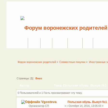
Сайт
Форум
Поиск
Сервисы
Правила
Вход
Регистрац
Форум воронежских родителей
»
Совместные покупки
»
Иностранные з
Страницы: [
1
]
Вниз
Автор
Тема: Польская обувь. Выкуп №1 
0 Пользователей и 1 Гость просматривают эту тему.
Vgosteva
Польская обувь. Выкуп №1
Организатор СП
«
:
Октября 14, 2016, 13:05:03 »