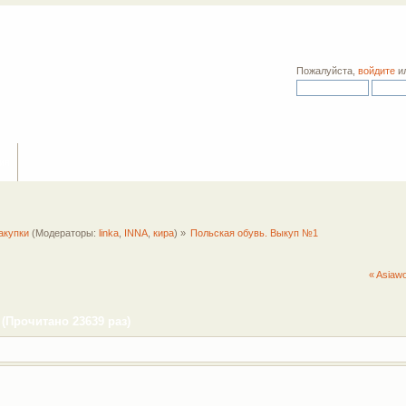
Пожалуйста,
войдите
и
ия
акупки
(Модераторы:
linka
,
INNA
,
кира
) »
Польская обувь. Выкуп №1
« Asiaw
(Прочитано 23639 раз)