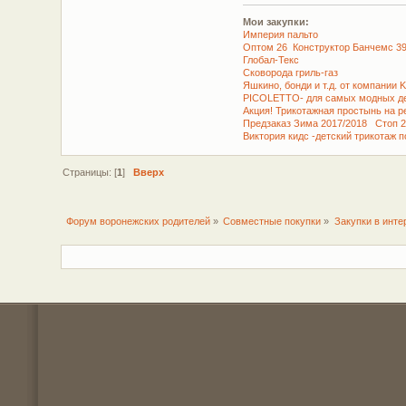
Мои закупки:
Империя пальто
Оптом 26 Конструктор Банчемс 399 
Глобал-Текс
Сковорода гриль-газ
Яшкино, бонди и т.д. от компании 
PICOLETTO- для самых модных де
Акция! Трикотажная простынь на ре
Предзаказ Зима 2017/2018 Стоп 2
Виктория кидс -детский трикотаж 
Страницы: [
1
]
Вверх
Форум воронежских родителей
»
Совместные покупки
»
Закупки в инте