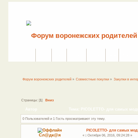
Сайт
Форум
Поиск
Сервисы
Правила
Вход
Регистрац
Форум воронежских родителей
»
Совместные покупки
»
Закупки в инте
Страницы: [
1
]
Вниз
Автор
Тема: PICOLETTO- для самых модн
0 Пользователей и 1 Гость просматривают эту тему.
PICOLETTO- для самых мод
Сл@дк@я
«
:
Октября 06, 2016, 09:24:28 »