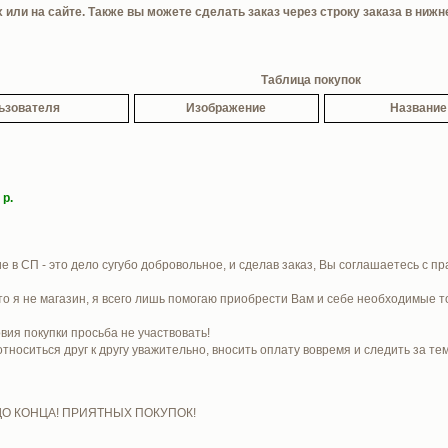
или на сайте. Также вы можете сделать заказ через строку заказа в нижн
Таблица покупок
ьзователя
Изображение
Название
 р.
е в СП - это дело сугубо добровольное, и сделав заказ, Вы соглашаетесь с п
то я не магазин, я всего лишь помогаю приобрести Вам и себе необходимые т
вия покупки просьба не участвовать!
носиться друг к другу уважительно, вносить оплату вовремя и следить за те
 КОНЦА! ПРИЯТНЫХ ПОКУПОК!