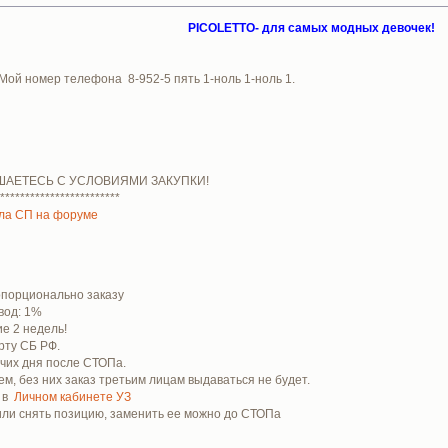
PICOLETTO- для самых модных девочек!
 Мой номер телефона 8-952-5 пять 1-ноль 1-ноль 1.
ШАЕТЕСЬ С УСЛОВИЯМИ ЗАКУПКИ!
************************
ла СП на форуме
ропорционально заказу
вод: 1%
е 2 недель!
рту СБ РФ.
очих дня после СТОПа.
м, без них заказ третьим лицам выдаваться не будет.
е в
Личном кабинете УЗ
 или снять позицию, заменить ее можно до СТОПа