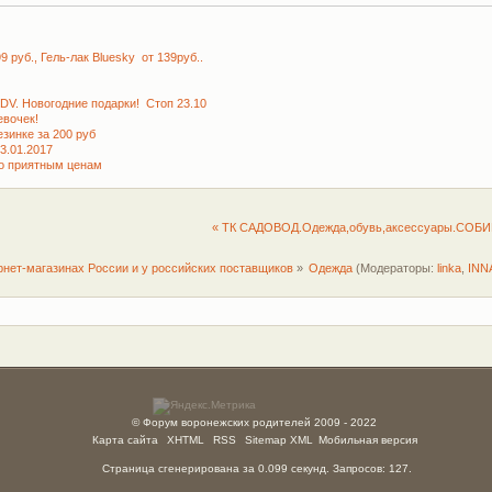
руб., Гель-лак Bluesky от 139руб..
KDV. Новогодние подарки! Стоп 23.10
вочек!
зинке за 200 руб
3.01.2017
по приятным ценам
« ТК САДОВОД.Одежда,обувь,аксессуары.СОБИ
рнет-магазинах России и у российских поставщиков
»
Одежда
(Модераторы:
linka
,
INN
© Форум воронежских родителей 2009 - 2022
Карта сайта
XHTML
RSS
Sitemap XML
Мобильная версия
Страница сгенерирована за 0.099 секунд. Запросов: 127.