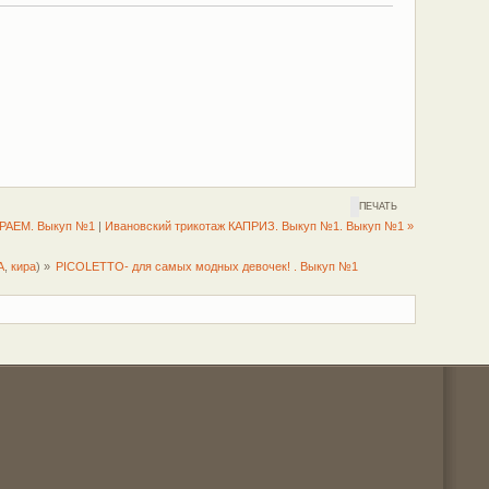
ПЕЧАТЬ
РАЕМ. Выкуп №1
|
Ивановский трикотаж КАПРИЗ. Выкуп №1. Выкуп №1 »
A
,
кира
) »
PICOLETTO- для самых модных девочек! . Выкуп №1