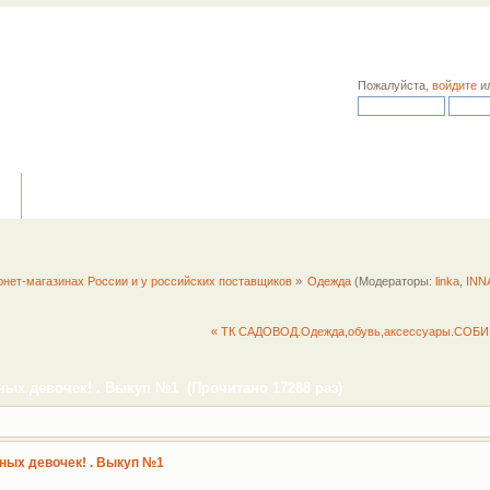
Пожалуйста,
войдите
и
ия
рнет-магазинах России и у российских поставщиков
»
Одежда
(Модераторы:
linka
,
INN
« ТК САДОВОД.Одежда,обувь,аксессуары.СОБИ
ых девочек! . Выкуп №1 (Прочитано 17288 раз)
ных девочек! . Выкуп №1