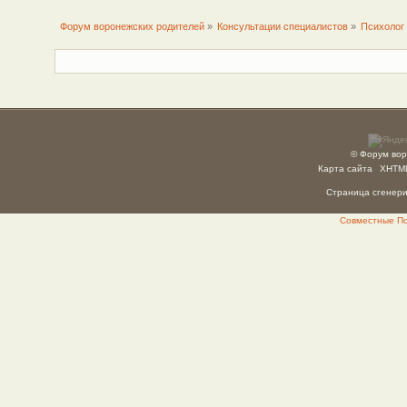
Форум воронежских родителей
»
Консультации специалистов
»
Психолог
© Форум вор
Карта сайта
XHTM
Страница сгенерир
Совместные Пок