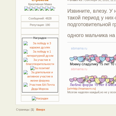
«
Ответ #3 :
Сентября 30, 2016, 12:2
Креативная Мама
Извините, влезу. У
такой период у них-
Сообщений: 4828
подготовительной г
Репутация: 190
одного мальчика н
Наградки
[url=http://mamavrn.ru]
Мозгом наделен каждый,но не у всех
Страницы: [
1
]
Вверх