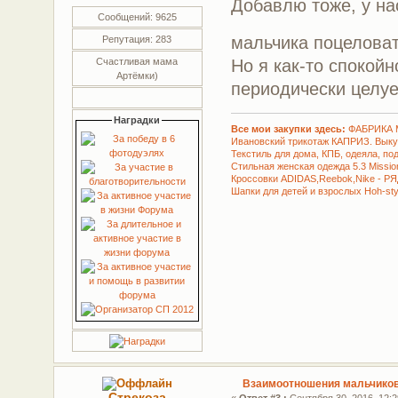
Добавлю тоже, у на
Сообщений: 9625
мальчика поцеловат
Репутация: 283
Но я как-то спокойн
Счастливая мама
Артёмки)
периодически целуе
Наградки
Все мои закупки здесь:
ФАБРИКА 
Ивановский трикотаж КАПРИЗ. Вык
Текстиль для дома, КПБ, одеяла, по
Стильная женская одежда 5.3 Missio
Кроссовки ADIDAS,Reebok,Nike - Р
Шапки для детей и взрослых Hoh-sty
Взаимоотношения мальчиков 
Стрекоза