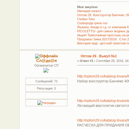
Мои закупки:
Империя пальто
Оптом 26 Конструктор Банчемс 399 
Глобал-Текс
Сковорода гриль-газ
Яшкино, бонди и т.д. от компании 
PICOLETTO- для самых модных де
Акция! Трикотажная простынь на ре
Предзаказ Зима 2017/2018 Стоп 2
Виктория кидс -детский трикотаж 
Оптом 26 . Выкуп №1
Сл@дк@я
«
Ответ #1 :
Сентября 26, 2016, 16:
Организатор СП
http://optom26.ru/katalog-tovar
Набор конструктор Банчемс 40
Сообщений: 72
Репутация: 0
http://optom26.ru/katalog-tovara
Летающий вертолетик светится
http://optom26.ru/katalog-tovar
РАСЧЕСКА ДЛЯ ПРИДАНИЯ ОБ