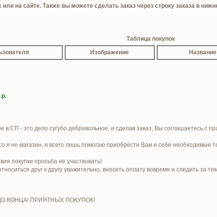
или на сайте. Также вы можете сделать заказ через строку заказа в нижн
Таблица покупок
ьзователя
Изображение
Название
 р.
е в СП - это дело сугубо добровольное, и сделав заказ, Вы соглашаетесь с п
то я не магазин, я всего лишь помогаю приобрести Вам и себе необходимые т
вия покупки просьба не участвовать!
носиться друг к другу уважительно, вносить оплату вовремя и следить за те
 КОНЦА! ПРИЯТНЫХ ПОКУПОК!