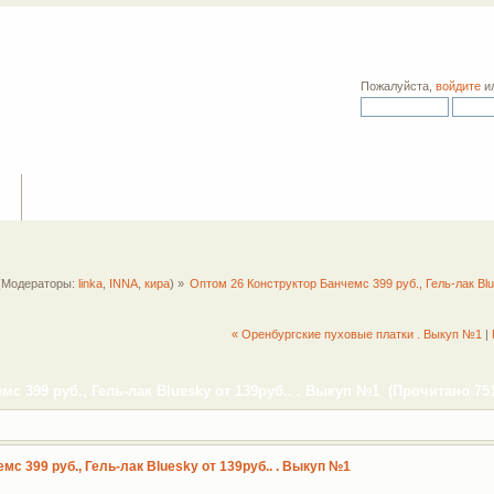
Пожалуйста,
войдите
и
ия
(Модераторы:
linka
,
INNA
,
кира
) »
Оптом 26 Конструктор Банчемс 399 руб., Гель-лак Blu
« Оренбургские пуховые платки . Выкуп №1
|
с 399 руб., Гель-лак Bluesky от 139руб.. . Выкуп №1 (Прочитано 751
мс 399 руб., Гель-лак Bluesky от 139руб.. . Выкуп №1