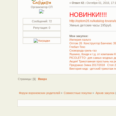
Сл@дк@я
«
Ответ #2 :
Октября 01, 2016, 17:1
Организатор СП
НОВИНКИ!!!!
http://optom26.ru/katalog-tovara
Сообщений: 72
Умные детские часы 195руб.
Репутация: 0
Мои закупки:
Империя пальто
Оптом 26 Конструктор Банчемс 399 
Глобал-Текс
Сковорода гриль-газ
Яшкино, бонди и т.д. от компании 
PICOLETTO- для самых модных де
Акция! Трикотажная простынь на ре
Предзаказ Зима 2017/2018 Стоп 2
Виктория кидс -детский трикотаж 
Страницы: [
1
]
Вверх
Форум воронежских родителей
»
Совместные покупки
»
Архив закупок