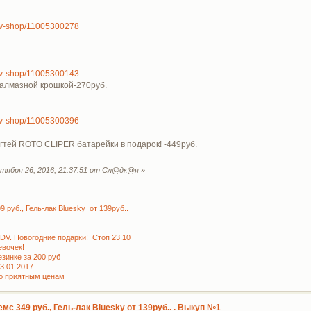
a/tv-shop/11005300278
a/tv-shop/11005300143
 алмазной крошкой-270руб.
a/tv-shop/11005300396
гтей ROTO CLIPER батарейки в подарок! -449руб.
тября 26, 2016, 21:37:51 от Сл@дк@я
»
руб., Гель-лак Bluesky от 139руб..
KDV. Новогодние подарки! Стоп 23.10
вочек!
зинке за 200 руб
3.01.2017
по приятным ценам
мс 349 руб., Гель-лак Bluesky от 139руб.. . Выкуп №1