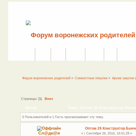
Сайт
Форум
Поиск
Сервисы
Правила
Вход
Регистрац
Форум воронежских родителей
»
Совместные покупки
»
Архив закупок
Страницы: [
1
]
Вниз
Автор
Тема: Оптом 26 Конструктор Банчем
0 Пользователей и 1 Гость просматривают эту тему.
Оптом 26 Конструктор Банче
Сл@дк@я
«
:
Сентября 26, 2016, 16:01:28 »