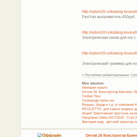
http://optom26.ru/katalog-tovar
Fast hair выпрямитель-450руб.
http://optom26.ru/katalog-tovar
Электрическая пилка для ног с
http://optom26.ru/katalog-tovar
Электрический триммер для но
«
Последнее редактирование: Сен
Мои закупки:
Империя пальто
Оптом 26 Конструктор Банчемс 399 
Глобал-Текс
Сковорода гриль-газ
Яшкино, бонди и т.д. от компании 
PICOLETTO- для самых модных де
Акция! Трикотажная простынь на ре
Предзаказ Зима 2017/2018 Стоп 2
Виктория кидс -детский трикотаж 
Оптом 26 Конструктор Банче