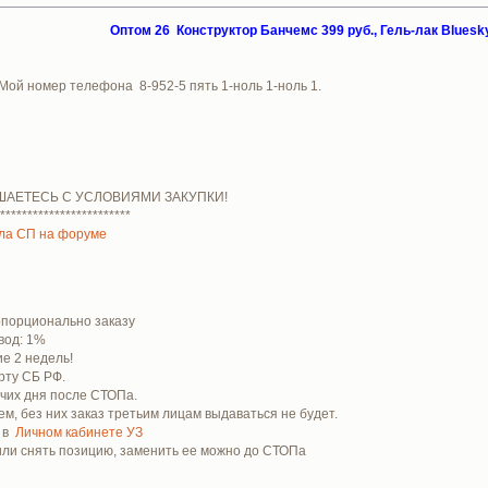
Оптом 26 Конструктор Банчемс 399 руб., Гель-лак Bluesky
 Мой номер телефона 8-952-5 пять 1-ноль 1-ноль 1.
ШАЕТЕСЬ С УСЛОВИЯМИ ЗАКУПКИ!
************************
ла СП на форуме
ропорционально заказу
вод: 1%
е 2 недель!
рту СБ РФ.
очих дня после СТОПа.
м, без них заказ третьим лицам выдаваться не будет.
е в
Личном кабинете УЗ
 или снять позицию, заменить ее можно до СТОПа