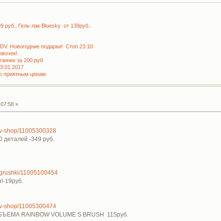
руб., Гель-лак Bluesky от 139руб..
KDV. Новогодние подарки! Стоп 23.10
вочек!
зинке за 200 руб
3.01.2017
по приятным ценам
07:58 »
a/tv-shop/11005300328
0 деталей -349 руб.
/igrushki/11005100454
!-19руб.
a/tv-shop/11005300474
ЪЕМА RAINBOW VOLUME S BRUSH 115руб.