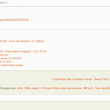
5:27 »
/igrushki/11005100538
руб., Гель-лак Bluesky от 139руб..
KDV. Новогодние подарки! Стоп 23.10
вочек!
зинке за 200 руб
3.01.2017
по приятным ценам
« Оренбургские пуховые платки . Выкуп №1
|
(Модераторы:
linka
,
INNA
,
кира
) »
Оптом 26 Конструктор Банчемс 399 руб., Гель-лак Blu