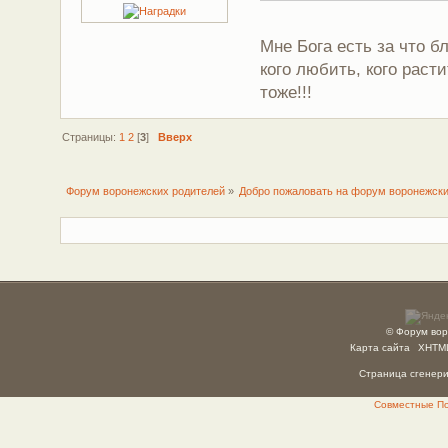
Мне Бога есть за что б
кого любить, кого раст
тоже!!!
Страницы:
1
2
[
3
]
Вверх
Форум воронежских родителей
»
Добро пожаловать на форум воронежски
© Форум вор
Карта сайта
XHTM
Страница сгенерир
Совместные Пок