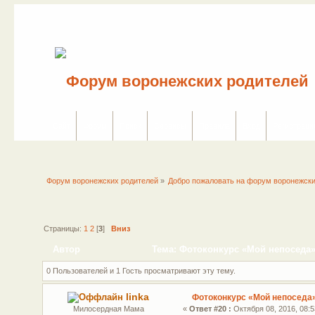
Сайт
Форум
Поиск
Сервисы
Правила
Вход
Регистраци
Форум воронежских родителей
»
Добро пожаловать на форум воронежски
Страницы:
1
2
[
3
]
Вниз
Автор
Тема: Фотоконкурс «Мой непоседа»
0 Пользователей и 1 Гость просматривают эту тему.
linka
Фотоконкурс «Мой непоседа
Милосердная Мама
«
Ответ #20 :
Октября 08, 2016, 08:5