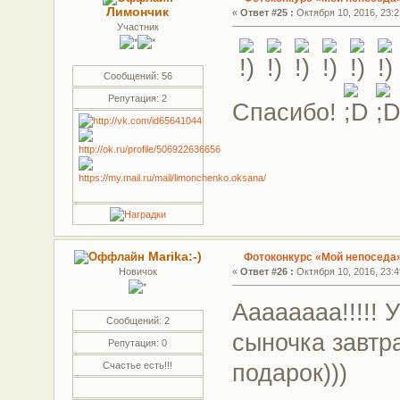
Лимончик
«
Ответ #25 :
Октября 10, 2016, 23:2
Участник
Сообщений: 56
Репутация: 2
Спасибо!
Marika:-)
Фотоконкурс «Мой непоседа
Новичок
«
Ответ #26 :
Октября 10, 2016, 23:4
Аааааааа!!!!! 
Сообщений: 2
сыночка завтр
Репутация: 0
подарок)))
Счастье есть!!!