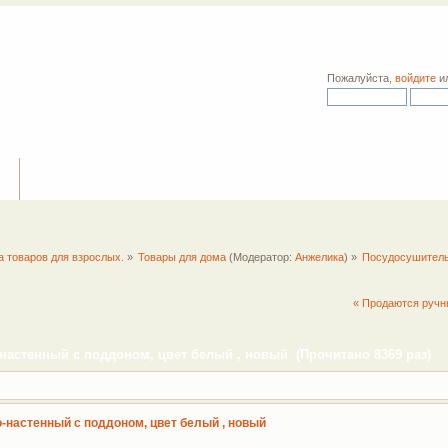
Пожалуйста,
войдите
и
ия
а товаров для взрослых.
»
Товары для дома
(Модератор:
Анжелика
) »
Посудосушитель 
« Продаются ручн
настенный с поддоном, цвет белый , новый (Прочитано 8369 раз)
настенный с поддоном, цвет белый , новый