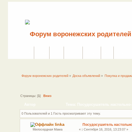
Сайт
Форум
Поиск
Сервисы
Правила
Вход
Регистрац
Форум воронежских родителей
»
Доска объявлений
»
Покупка и продаж
Страницы: [
1
]
Вниз
Автор
Тема: Посудосушитель настольно-
0 Пользователей и 1 Гость просматривают эту тему.
linka
Посудосушитель настольно-
Милосердная Мама
«
:
Сентября 16, 2016, 13:23:07 »