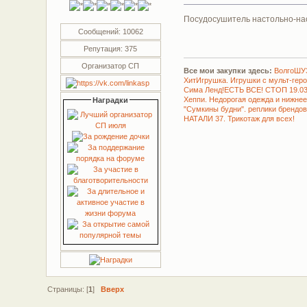
Посудосушитель настольно-нас
Сообщений: 10062
Репутация: 375
Организатор СП
Все мои закупки здесь:
ВолгоШУЗ
ХитИгрушка. Игрушки с мульт-ге
Сима Ленд!ЕСТЬ ВСЕ! СТОП 19.0
Хеппи. Недорогая одежда и нижне
Наградки
"Сумкины будни". реплики брендо
НАТАЛИ 37. Трикотаж для всех!
Страницы: [
1
]
Вверх