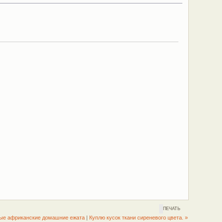
ПЕЧАТЬ
ые африканские домашние ежата
|
Куплю кусок ткани сиреневого цвета. »