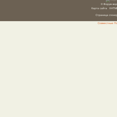
© Форум вор
Карта сайта
XHTM
Страница сгенер
Совместные Пок