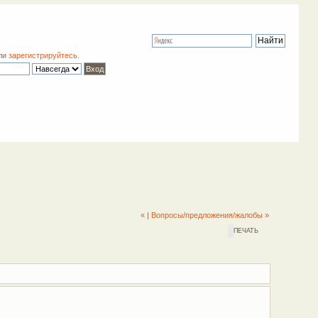
ли
зарегистрируйтесь
.
«
|
Вопросы/предложения/жалобы »
ПЕЧАТЬ