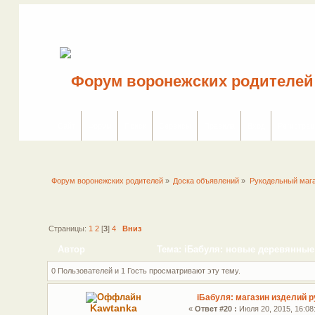
Сайт
Форум
Поиск
Сервисы
Правила
Вход
Регистрац
Форум воронежских родителей
»
Доска объявлений
»
Рукодельный маг
Страницы:
1
2
[
3
]
4
Вниз
Автор
Тема: iБабуля: новые деревянные 
0 Пользователей и 1 Гость просматривают эту тему.
iБабуля: магазин изделий р
Kawtanka
«
Ответ #20 :
Июля 20, 2015, 16:08