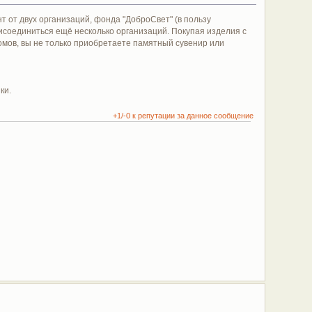
 от двух организаций, фонда "ДоброСвет" (в пользу
рисоединиться ещё несколько организаций. Покупая изделия с
домов, вы не только приобретаете памятный сувенир или
ки.
+1/-0 к репутации за данное сообщение