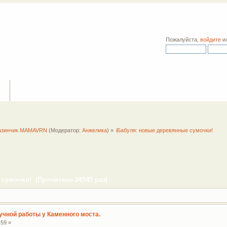
Пожалуйста,
войдите
и
ия
азинчик MAMAVRN
(Модератор:
Анжелика
) »
iБабуля: новые деревянные сумочки!
сумочки! (Прочитано 24545 раз)
учной работы у Каменного моста.
:59 »