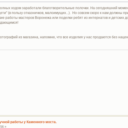
полных ходом заработали благотворительные полочки. На сегодняшний момент
ети" (в пользу отказничков, малоимущих...). Но совсем скоро к нам должны п
ские работы мастеров Воронежа или поделки ребят из интернатов и детских 
ждающимся!
отографий из магазина, напомню, что все изделия у нас продаются без нацен
учной работы у Каменного моста.
:56 »