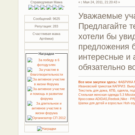
Справедливая Мама
«
:
Мая 24, 2011, 21:20:43 »
Уважаемые уч
Сообщений: 9625
Предлагайте т
Репутация: 283
хотели бы уви
Счастливая мама
Артёмки)
предложения б
Наградки
интересные и 
обязательно в
Все мои закупки здесь:
ФАБРИКА 
Ивановский трикотаж КАПРИЗ. Вык
Текстиль для дома, КПБ, одеяла, по
Стильная женская одежда 5.3 Missio
Кроссовки ADIDAS,Reebok,Nike - Р
Шапки для детей и взрослых Hoh-sty