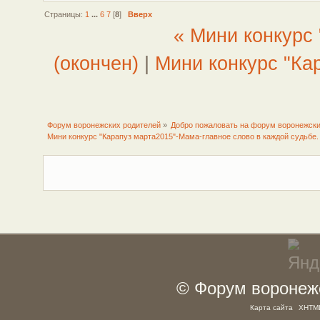
Страницы:
1
...
6
7
[
8
]
Вверх
« Мини конкурс 
(окончен)
|
Мини конкурс "Ка
Форум воронежских родителей
»
Добро пожаловать на форум воронежски
Мини конкурс "Карапуз марта2015"-Мама-главное слово в каждой судьбе.
© Форум воронежс
Карта сайта
XHTM