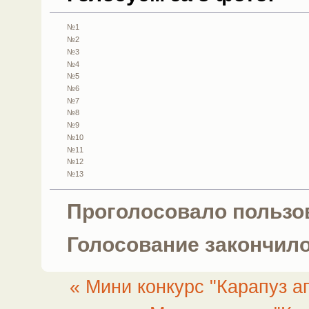
№1
№2
№3
№4
№5
№6
№7
№8
№9
№10
№11
№12
№13
Проголосовало пользо
Голосование закончило
« Мини конкурс "Карапуз а