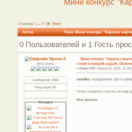
Мини конкурс "Ка
Страницы:
1
...
6
7
[
8
]
Вниз
Автор
Тема: Мини конкурс "Карапуз март
28768 раз)
0 Пользователей и 1 Гость прос
Ирина К
Мини конкурс "Карапуз март
слово в каждой судьбе. Оконч
Мега Элита
«
Ответ #70 :
Марта 02, 2015, 21:36:
natalika
, поздравляю, фото пре
Сообщений: 1980
Репутация: 85
Чтобы сохранить счастье, им надо 
Мои закупки:
Наградки