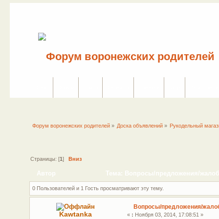
Сайт
Форум
Поиск
Сервисы
Правила
Вход
Регистраци
Форум воронежских родителей
»
Доска объявлений
»
Рукодельный мага
Страницы: [
1
]
Вниз
Автор
Тема: Вопросы/предложения/жалобы
0 Пользователей и 1 Гость просматривают эту тему.
Вопросы/предложения/жало
Kawtanka
«
:
Ноября 03, 2014, 17:08:51 »