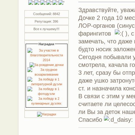
Здравствуйте, уваж
Сообщений: 8842
Дочке 2 года 10 ме
Репутация: 396
ЛОР-органов (синус
Все к лучшему!!!
фарингитов
), 
замечать, что даже
Наградки
будто носик заложен
Сегодня побывали у
смотрела, качала г
3 лет, сразу бы отп
даже ушко затронут
ст. и назначила ко
В связи с этим у м
считаете ли целесо
ли Вы за деток наш
Спасибо