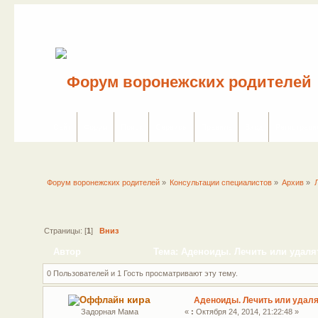
Сайт
Форум
Поиск
Сервисы
Правила
Вход
Регистраци
Форум воронежских родителей
»
Консультации специалистов
»
Архив
»
Страницы: [
1
]
Вниз
Автор
Тема: Аденоиды. Лечить или удалят
0 Пользователей и 1 Гость просматривают эту тему.
кира
Аденоиды. Лечить или удал
Задорная Мама
«
:
Октября 24, 2014, 21:22:48 »