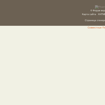
© Форум вор
Карта сайта
XHTM
Страница сгенери
Совместные Пок