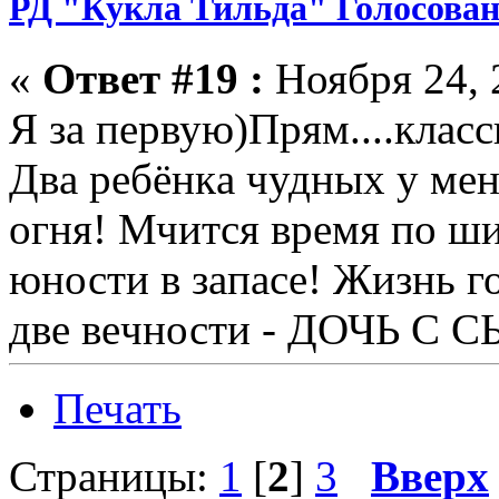
РД "Кукла Тильда" Голосован
«
Ответ #19 :
Ноября 24, 
Я за первую)Прям....класс
Двa рeбёнкa чудных у мeн
огня! Мчится врeмя по ши
юности в зaпaсe! Жизнь г
двe вeчности - ДОЧЬ С 
Печать
Страницы:
1
[
2
]
3
Вверх