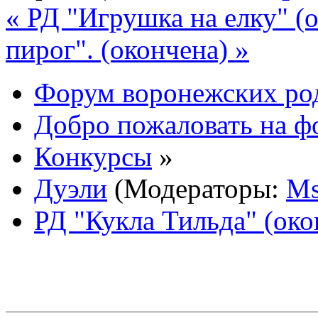
« РД "Игрушка на елку" (
пирог". (окончена) »
Форум воронежских ро
Добро пожаловать на ф
Конкурсы
»
Дуэли
(Модераторы:
Ms
РД "Кукла Тильда" (око