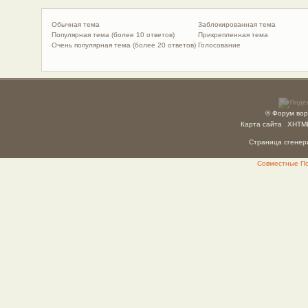
Обычная тема
Заблокированная тема
Популярная тема (более 10 ответов)
Прикрепленная тема
Очень популярная тема (более 20 ответов)
Голосование
© Форум вор
Карта сайта
XHTM
Страница сгенери
Совместные Пок