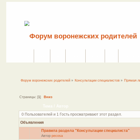
Сайт
Форум
Поиск
Сервисы
Правила
Вход
Регистраци
Форум воронежских родителей
»
Консультации специалистов
»
Прямая л
Страницы: [
1
]
Вниз
Тема
/
Автор
0 Пользователей и 1 Гость просматривают этот раздел.
Объявления
Правила раздела "Консультации специалиста"
Автор
pecosa