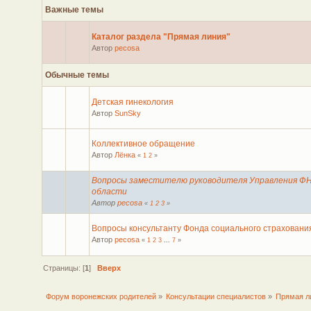
Важные темы
Каталог раздела "Прямая линия"
Автор
pecosa
Обычные темы
Детская гинекология
Автор
SunSky
Коллективное обращение
Автор
Лёнка
«
1
2
»
Вопросы заместителю руководителя Управления ФН
области
Автор
pecosa
«
1
2
3
»
Вопросы консультанту Фонда социального страховани
Автор
pecosa
«
1
2
3
...
7
»
Страницы: [
1
]
Вверх
Форум воронежских родителей
»
Консультации специалистов
»
Прямая л