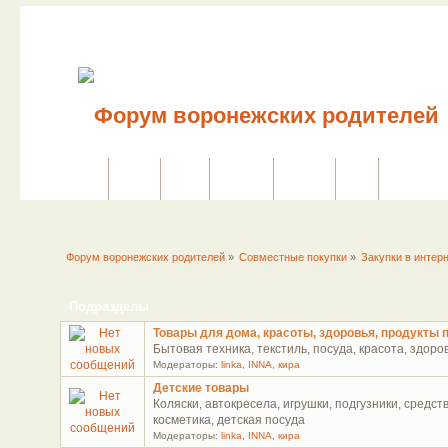
Сайт
Форум
Поиск
Сервисы
Правила
Вход
Регистраци
Форум воронежских родителей
»
Совместные покупки
»
Закупки в интер
Подразделы
Товары для дома, красоты, здоровья, продукты 
Бытовая техника, текстиль, посуда, красота, здоро
Модераторы:
linka
,
INNA
,
кира
Детские товары
Коляски, автокресела, игрушки, подгузники, средст
косметика, детская посуда
Модераторы:
linka
,
INNA
,
кира