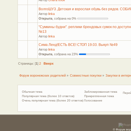
ВолгоШУЗ. Детская и взрослая обувь без рядов. СОБ
Автор
linka
Открыта
, собрана на 0%
"Сумкины будни". реплики брендовых сумок по доступ
№13
Автор
linka
Сима Ленд!ЕСТЬ ВСЕ! СТОП 19.03. Выкуп №49
Автор
linka
Открыта
, собрана на 23%
Страницы: [
1
]
2
Вверх
Форум воронежских родителей
»
Совместные покупки
»
Закупки в интер
Обычная тема
Заблокированная тема
Перей
Популярная тема (более 10 ответов)
Прикрепленная тема
Очень популярная тема (более 20 ответов)
Голосование
© Форум вор