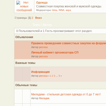
Одежда
Совместная покупка женской и мужской одежды.
Модераторы:
linka
,
INNA
,
кира
Страницы: [
1
]
2
Вниз
Тема
/
Автор
0 Пользователей и 1 Гость просматривают этот раздел.
Объявления
Правила проведения совместных закупок на форум
Автор
pecosa
Личный кабинет организатора СП
Автор
pecosa
Важные темы
Информация
Автор
pecosa
«
1
2
3
...
5
»
Обычные темы
Миладики - стильная детская одежда от 0 до 7 лет!
Автор
Миладик