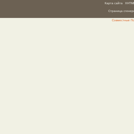
Карта сайта
XHTM
Страница сгенери
Совместные Пок