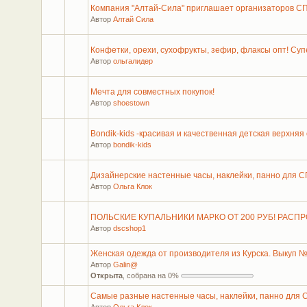
Компания "Алтай-Сила" приглашает организаторов С
Автор
Алтай Сила
Конфетки, орехи, сухофрукты, зефир, флаксы опт! Суп
Автор
ольгалидер
Мечта для совместных покупок!
Автор
shoestown
Bondik-kids -красивая и качественная детская верхняя
Автор
bondik-kids
Дизайнерские настенные часы, наклейки, панно для С
Автор
Ольга Клок
ПОЛЬСКИЕ КУПАЛЬНИКИ МАРКО ОТ 200 РУБ! РАСП
Автор
dscshop1
Женская одежда от производителя из Курска. Выкуп 
Автор
Galin@
Открыта
, собрана на 0%
Самые разные настенные часы, наклейки, панно для 
Автор
Ольга Клок