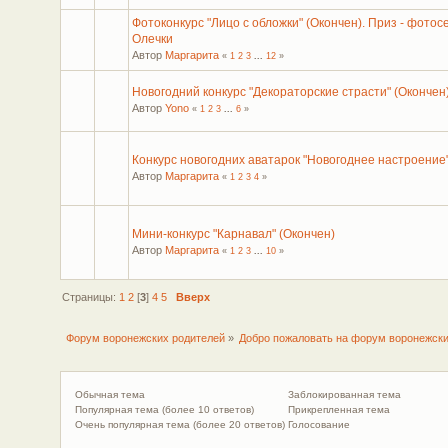
Фотоконкурс "Лицо с обложки" (Окончен). Приз - фотос
Олечки
Автор
Маргарита
«
1
2
3
...
12
»
Новогодний конкурс "Декораторские страсти" (Окончен
Автор
Yono
«
1
2
3
...
6
»
Конкурс новогодних аватарок "Новогоднее настроение"
Автор
Маргарита
«
1
2
3
4
»
Мини-конкурс "Карнавал" (Окончен)
Автор
Маргарита
«
1
2
3
...
10
»
Страницы:
1
2
[
3
]
4
5
Вверх
Форум воронежских родителей
»
Добро пожаловать на форум воронежски
Обычная тема
Заблокированная тема
Популярная тема (более 10 ответов)
Прикрепленная тема
Очень популярная тема (более 20 ответов)
Голосование