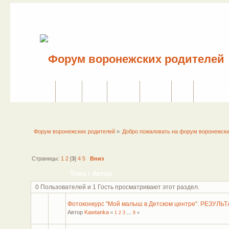
Сайт
Форум
Поиск
Сервисы
Правила
Вход
Регистраци
Форум воронежских родителей
»
Добро пожаловать на форум воронежски
Страницы:
1
2
[
3
]
4
5
Вниз
Тема
/
Автор
0 Пользователей и 1 Гость просматривают этот раздел.
Фотоконкурс "Мой малыш в Детском центре". РЕЗУЛЬ
Автор
Kawtanka
«
1
2
3
...
8
»