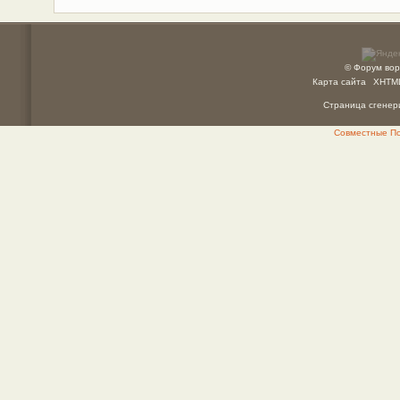
© Форум вор
Карта сайта
XHTM
Страница сгенери
Совместные Пок