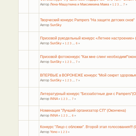
Автор
Лена-Машуткина и Максимкина Мама
«
1
2
3
...
7
»
Творческий конкурс Pampers "На защите детских снов"
Автор
SunSky
Призовой рукодельный конкурс «Летнее настроение» 
Автор
SunSky
«
1
2
3
...
6
»
Призовой фотоконкурс "Как мне слинг необходим!"око
Автор
SunSky
«
1
2
3
...
7
»
ВПЕРВЫЕ в ВОРОНЕЖЕ конкурс "Мой секрет здоровья
Автор
SunSky
«
1
2
3
...
7
»
Литературный конкурс "Беззаботные дни с Pampers"
Автор
INNA
«
1
2
3
...
7
»
Номинация "Лучший организатор СП" (Окончена)
Автор
INNA
«
1
2
3
...
6
»
Конкурс "Лицо с обложки". Второй этап голосования!!! 
Автор
Yono
«
1
2
3
»