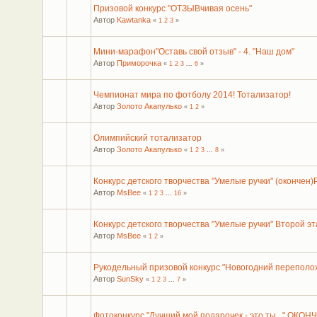
Призовой конкурс "ОТЗЫВчивая осень"
Автор
Kawtanka
«
1
2
3
»
Мини-марафон"Оставь свой отзыв" - 4. "Наш дом"
Автор
Приморочка
«
1
2
3
...
6
»
Чемпионат мира по фотболу 2014! Тотализатор!
Автор
Золото Акапулько
«
1
2
»
Олимпийский тотализатор
Автор
Золото Акапулько
«
1
2
3
...
8
»
Конкурс детского творчества "Умелые ручки" (окончен
Автор
MsBee
«
1
2
3
...
16
»
Конкурс детского творчества "Умелые ручки" Второй эт
Автор
MsBee
«
1
2
»
Рукодельный призовой конкурс "Новогодний переполох
Автор
SunSky
«
1
2
3
...
7
»
Фотоконкурс "Лучший мой подарочек - это ты..." ОКОН