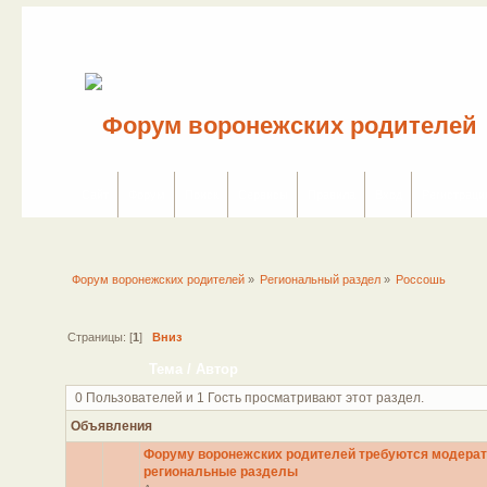
Сайт
Форум
Поиск
Сервисы
Правила
Вход
Регистраци
Форум воронежских родителей
»
Региональный раздел
»
Россошь
Страницы: [
1
]
Вниз
Тема
/
Автор
0 Пользователей и 1 Гость просматривают этот раздел.
Объявления
Форуму воронежских родителей требуются модерат
региональные разделы