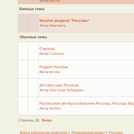
Автор
pecosa
Важные темы
Каталог раздела "Россошь"
Автор
Маргарита
Обычные темы
О врачах
Автор
Стасичка
Роддом Россоши
Автор
pecosa
Детские сады Россоши
Автор
Анастасия Зубащенко
Расписание автобусов Воронеж-Россошь, Россошь-Во
Автор
SunSky
Страницы: [
1
]
Вверх
Форум воронежских родителей
»
Региональный раздел
»
Россошь