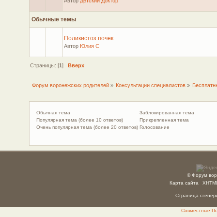
Автор
Детский Доктор
Обычные темы
Поликистоз почек
Автор
Юлия С
Страницы: [
1
]
Вверх
Форум воронежских родителей
»
Консультации специалистов
»
Бесплатн
Обычная тема
Заблокированная тема
Популярная тема (более 10 ответов)
Прикрепленная тема
Очень популярная тема (более 20 ответов)
Голосование
© Форум вор
Карта сайта
XHTM
Страница сгенери
Совместные Пок