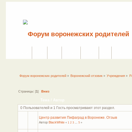
Сайт
Форум
Поиск
Сервисы
Правила
Вход
Регистраци
Форум воронежских родителей
»
Воронежский отзовик
»
Учреждения
»
Р
Страницы: [
1
]
Вниз
Тема
/
Автор
0 Пользователей и 1 Гость просматривают этот раздел.
Центр развития Пифаград в Воронеже. Отзыв
Автор
BlackWhite
«
1
2
3
...
5
»