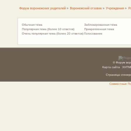
Форум воронежских родителей
»
Воронежский отзовик
»
Учреждения
»
Р
Обычная тема
Заблокированная тема
Популярная тема (более 10 ответов)
Прикрепленная тема
Очень популярная тема (более 20 ответов)
Голосование
© Форум вор
Карта сайта
XHTM
Страница сгенери
Совместные Пок