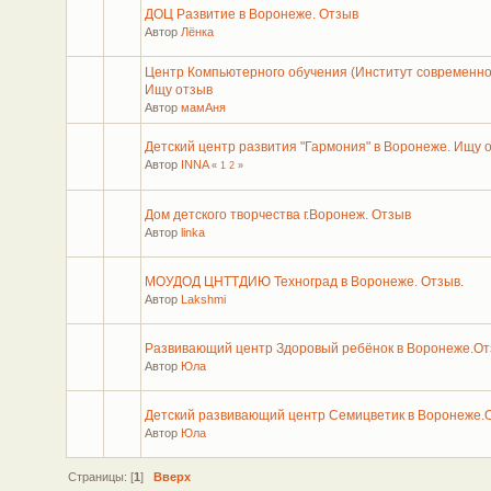
ДОЦ Развитие в Воронеже. Отзыв
Автор
Лёнка
Центр Компьютерного обучения (Институт современно
Ищу отзыв
Автор
мамАня
Детский центр развития "Гармония" в Воронеже. Ищу 
Автор
INNA
«
1
2
»
Дом детского творчества г.Воронеж. Отзыв
Автор
linka
МОУДОД ЦНТТДИЮ Техноград в Воронеже. Отзыв.
Автор
Lakshmi
Развивающий центр Здоровый ребёнок в Воронеже.От
Автор
Юла
Детский развивающий центр Семицветик в Воронеже.
Автор
Юла
Страницы: [
1
]
Вверх