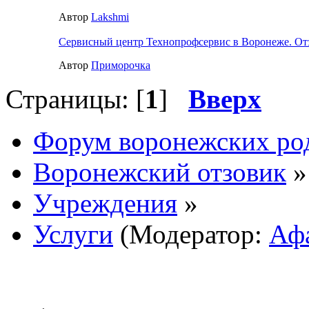
Автор
Lakshmi
Сервисный центр Технопрофсервис в Воронеже. От
Автор
Приморочка
Страницы: [
1
]
Вверх
Форум воронежских ро
Воронежский отзовик
»
Учреждения
»
Услуги
(Модератор:
Аф