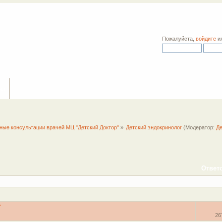
Пожалуйста,
войдите
и
ия
ные консультации врачей МЦ "Детский Доктор"
»
Детский эндокринолог
(Модератор:
Де
Ответ
"
26