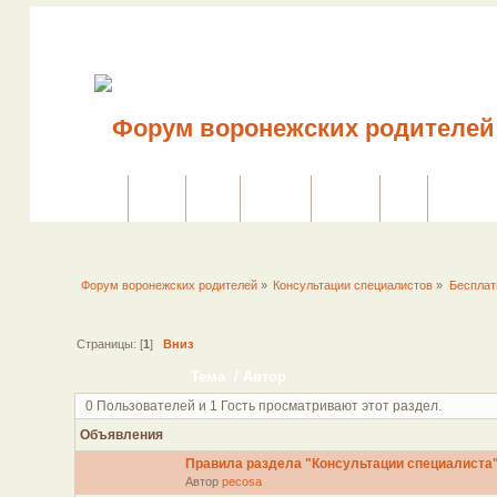
Сайт
Форум
Поиск
Сервисы
Правила
Вход
Регистрац
Форум воронежских родителей
»
Консультации специалистов
»
Бесплат
Страницы: [
1
]
Вниз
Тема
/
Автор
0 Пользователей и 1 Гость просматривают этот раздел.
Объявления
Правила раздела "Консультации специалиста
Автор
pecosa