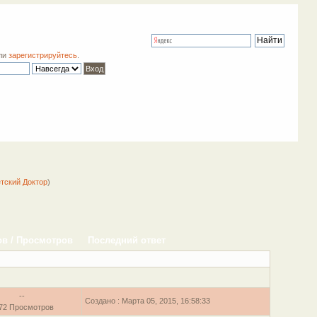
ли
зарегистрируйтесь
.
тский Доктор
)
ов
/
Просмотров
Последний ответ
--
Создано : Марта 05, 2015, 16:58:33
72 Просмотров