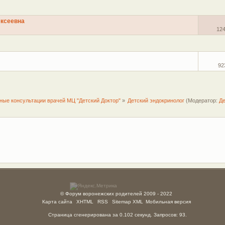
ексеевна
12
92
ные консультации врачей МЦ "Детский Доктор"
»
Детский эндокринолог
(Модератор:
Де
© Форум воронежских родителей 2009 - 2022
Карта сайта
XHTML
RSS
Sitemap XML
Мобильная версия
Страница сгенерирована за 0.102 секунд. Запросов: 93.