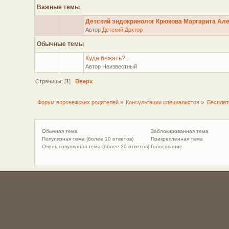
Важные темы
Детский эндокринолог Крюкова Маргарита Ал
Автор
Детский Доктор
Обычные темы
Куда бежать?..
Автор Неизвестный
Страницы: [
1
]
Вверх
Форум воронежских родителей
»
Консультации специалистов
»
Бесплат
Обычная тема
Заблокированная тема
Популярная тема (более 10 ответов)
Прикрепленная тема
Очень популярная тема (более 20 ответов)
Голосование