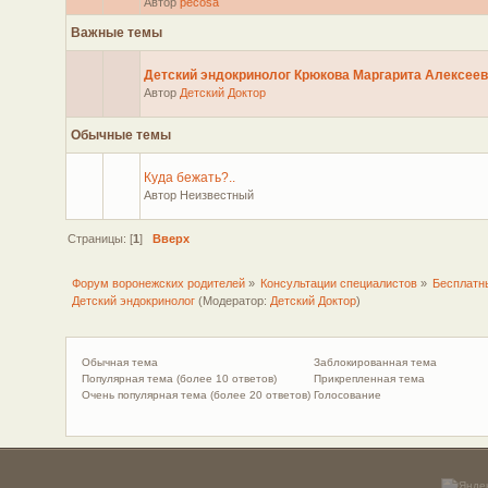
Автор
pecosa
Важные темы
Детский эндокринолог Крюкова Маргарита Алексее
Автор
Детский Доктор
Обычные темы
Куда бежать?..
Автор Неизвестный
Страницы: [
1
]
Вверх
Форум воронежских родителей
»
Консультации специалистов
»
Бесплатн
Детский эндокринолог
(Модератор:
Детский Доктор
)
Обычная тема
Заблокированная тема
Популярная тема (более 10 ответов)
Прикрепленная тема
Очень популярная тема (более 20 ответов)
Голосование