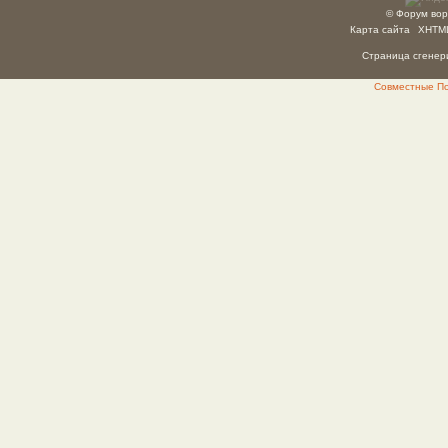
© Форум вор
Карта сайта
XHTM
Страница сгенери
Совместные Пок