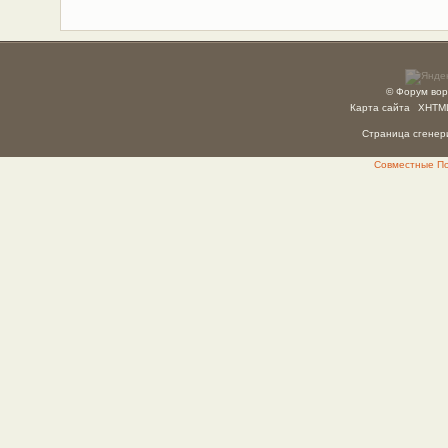
© Форум вор
Карта сайта
XHTM
Страница сгенери
Совместные Пок