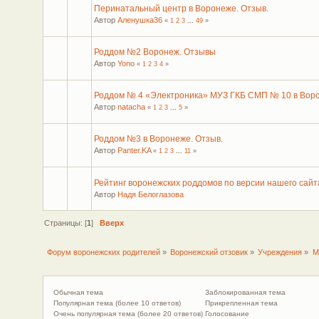
Перинатальный центр в Воронеже. Отзыв.
Автор
Аленушка36
«
1
2
3
...
49
»
Роддом №2 Воронеж. Отзывы
Автор
Yono
«
1
2
3
4
»
Роддом № 4 «Электроника» МУЗ ГКБ СМП № 10 в Воро
Автор
natacha
«
1
2
3
...
5
»
Роддом №3 в Воронеже. Отзыв.
Автор
Panter.KA
«
1
2
3
...
11
»
Рейтинг воронежских роддомов по версии нашего сайт
Автор
Надя Белоглазова
Страницы: [
1
]
Вверх
Форум воронежских родителей
»
Воронежский отзовик
»
Учреждения
»
М
Обычная тема
Заблокированная тема
Популярная тема (более 10 ответов)
Прикрепленная тема
Очень популярная тема (более 20 ответов)
Голосование