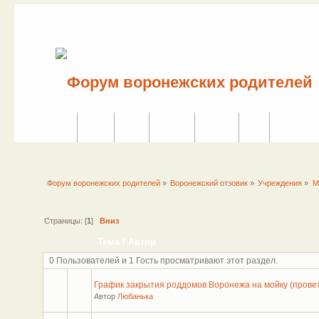
Сайт
Форум
Поиск
Сервисы
Правила
Вход
Регистраци
Форум воронежских родителей
»
Воронежский отзовик
»
Учреждения
»
М
Страницы: [
1
]
Вниз
Тема
/
Автор
0 Пользователей и 1 Гость просматривают этот раздел.
График закрытия роддомов Воронежа на мойку (провет
Автор
Любанька