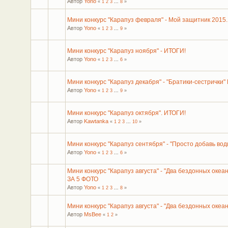
Автор
Yono
«
1
2
3
...
8
»
Мини конкурс "Карапуз февраля" - Мой защитник 201
Автор
Yono
«
1
2
3
...
9
»
Мини конкурс "Карапуз ноября" - ИТОГИ!
Автор
Yono
«
1
2
3
...
6
»
Мини конкурс "Карапуз декабря" - "Братики-сестрички"
Автор
Yono
«
1
2
3
...
9
»
Мини конкурс "Карапуз октября". ИТОГИ!
Автор
Kawtanka
«
1
2
3
...
10
»
Мини конкурс "Карапуз сентября" - "Просто добавь во
Автор
Yono
«
1
2
3
...
6
»
Мини конкурс "Карапуз августа" - "Два бездонных ок
ЗА 5 ФОТО
Автор
Yono
«
1
2
3
...
8
»
Мини конкурс "Карапуз августа" - "Два бездонных оке
Автор
MsBee
«
1
2
»