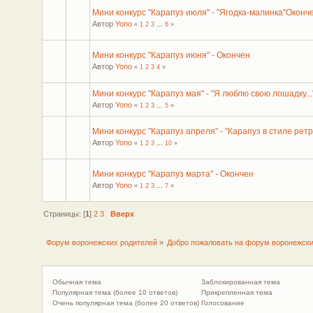
Мини конкурс "Карапуз июля" - "Ягодка-малинка"Оконч
Автор
Yono
«
1
2
3
...
6
»
Мини конкурс "Карапуз июня" - Окончен
Автор
Yono
«
1
2
3
4
»
Мини конкурс "Карапуз мая" - "Я люблю свою лошадку..
Автор
Yono
«
1
2
3
...
5
»
Мини конкурс "Карапуз апреля" - "Карапуз в стиле рет
Автор
Yono
«
1
2
3
...
10
»
Мини конкурс "Карапуз марта" - Окончен
Автор
Yono
«
1
2
3
...
7
»
Страницы: [
1
]
2
3
Вверх
Форум воронежских родителей
»
Добро пожаловать на форум воронежски
Обычная тема
Заблокированная тема
Популярная тема (более 10 ответов)
Прикрепленная тема
Очень популярная тема (более 20 ответов)
Голосование