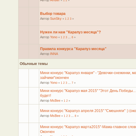
Автор
Amber
«
1
2
»
Выбор товара
Автор
SunSky
«
1
2
3
»
Нужен ли нам "Карапуз месяца"?
Автор
Yono
«
1
2
3
...
6
»
Правила конкурса "Карапуз месяца"
Автор
INNA
Обычные темы
Мини конкурс "Карапуз января" - "Девочки-снежинки, м
зайчики"окончен
Автор
Yono
«
1
2
3
...
7
»
Мини конкурс "Карапуз мая 2015" "Этот День Победы...
будет!
Автор
MsBee
«
1
2
»
Мини конкурс "Карапуз апреля 2015" "Смешняги" :) (ок
Автор
MsBee
«
1
2
3
...
8
»
Мини конкурс "Карапуз марта2015"-Мама-главное слово
Окончен