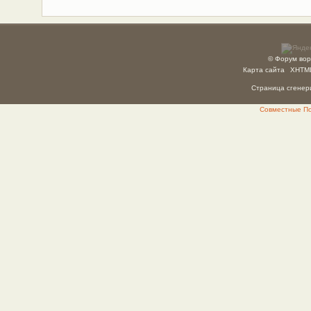
© Форум вор
Карта сайта
XHTM
Страница сгенери
Совместные Пок