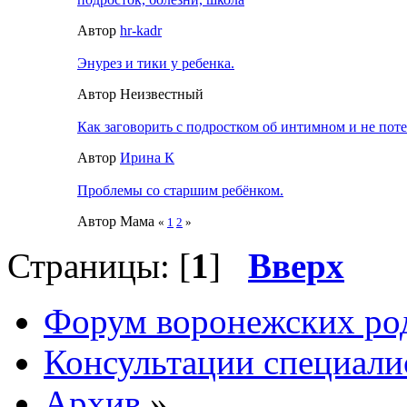
Автор
hr-kadr
Энурез и тики у ребенка.
Автор Неизвестный
Как заговорить с подростком об интимном и не поте
Автор
Ирина К
Проблемы со старшим ребёнком.
Автор Мама
«
1
2
»
Страницы: [
1
]
Вверх
Форум воронежских ро
Консультации специали
Архив
»