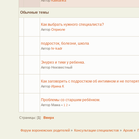
Автор
Kawtanka
Обычные темы
Как выбрать нужного специалиста?
Автор
Оприоле
подросток, болезни, школа
Автор
hr-kadr
Энурез и тики у ребенка.
Автор Неизвестный
Как заговорить с подростком об интимном и не потеря
Автор
Ирина К
Проблемы со старшим ребёнком.
Автор Мама
«
1
2
»
Страницы: [
1
]
Вверх
Форум воронежских родителей
»
Консультации специалистов
»
Архив
»