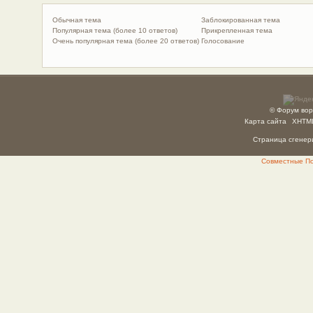
Обычная тема
Заблокированная тема
Популярная тема (более 10 ответов)
Прикрепленная тема
Очень популярная тема (более 20 ответов)
Голосование
© Форум вор
Карта сайта
XHTM
Страница сгенери
Совместные Пок